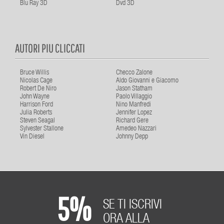
Blu Ray 3D
Dvd 3D
AUTORI PIU CLICCATI
Bruce Willis
Checco Zalone
Nicolas Cage
Aldo Giovanni e Giacomo
Robert De Niro
Jason Statham
John Wayne
Paolo Villaggio
Harrison Ford
Nino Manfredi
Julia Roberts
Jennifer Lopez
Steven Seagal
Richard Gere
Sylvester Stallone
Amedeo Nazzari
Vin Diesel
Johnny Depp
5%
SE TI ISCRIVI
ORA ALLA