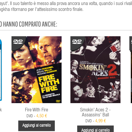
ut'. Il suo talento è messo alla prova ancora una volta, quando i suoi rivali 
angkha ritornano per l'attesissimo scontro finale.
TO HANNO COMPRATO ANCHE:
k
Fire With Fire
Smokin' Aces 2 -
Assassins' Ball
4,50 €
DVD -
4,99 €
DVD -
Aggiungi al carrello
Aggiungi al carrello