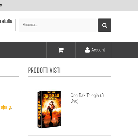
no
ratuita
Account
Voce -
PRODOTTI VISTI
Elementi -
Ong Bak Trilogia (3
Dvd)
rajang
,