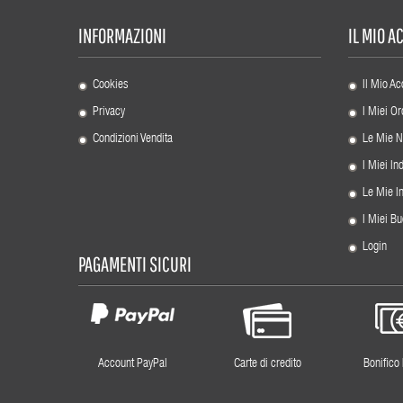
INFORMAZIONI
IL MIO 
Cookies
Il Mio Ac
Privacy
I Miei Or
Condizioni Vendita
Le Mie N
I Miei Ind
Le Mie I
I Miei Bu
Login
PAGAMENTI SICURI
Account PayPal
Carte di credito
Bonifico