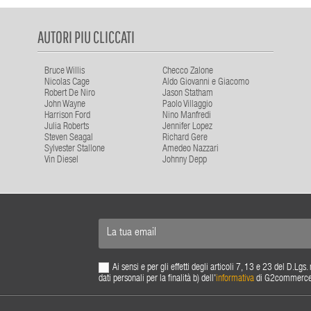
AUTORI PIU CLICCATI
Bruce Willis
Checco Zalone
Nicolas Cage
Aldo Giovanni e Giacomo
Robert De Niro
Jason Statham
John Wayne
Paolo Villaggio
Harrison Ford
Nino Manfredi
Julia Roberts
Jennifer Lopez
Steven Seagal
Richard Gere
Sylvester Stallone
Amedeo Nazzari
Vin Diesel
Johnny Depp
Ai sensi e per gli effetti degli articoli 7, 13 e 23 del D.L
dati personali per la finalità b) dell'
informativa
di G2commerce s.