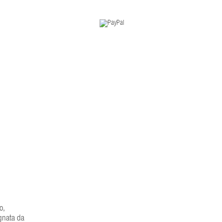
o,
egnata da