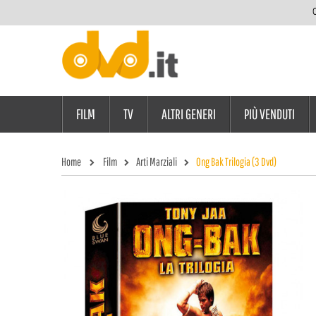
C
FILM
TV
ALTRI GENERI
PIÙ VENDUTI
Home
Film
Arti Marziali
Ong Bak Trilogia (3 Dvd)