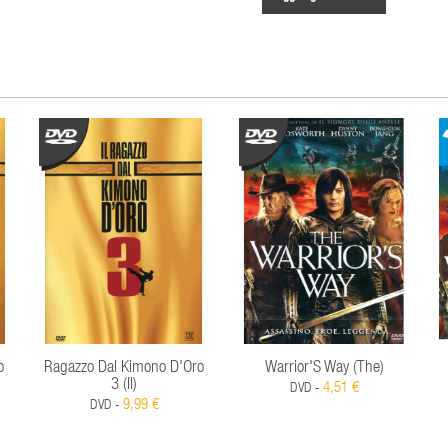
o
Ragazzo Dal Kimono D'Oro
Warrior'S Way (The)
3 (Il)
4,51 €
DVD -
9,99 €
DVD -