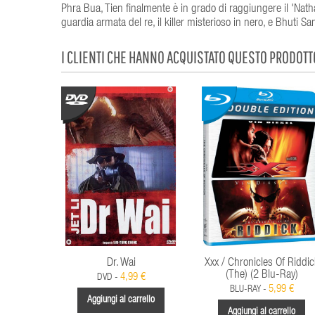
Phra Bua, Tien finalmente è in grado di raggiungere il 'Nathay
guardia armata del re, il killer misterioso in nero, e Bhuti S
I CLIENTI CHE HANNO ACQUISTATO QUESTO PRODOT
Dr. Wai
Xxx / Chronicles Of Riddic
(The) (2 Blu-Ray)
4,99 €
DVD -
5,99 €
BLU-RAY -
Aggiungi al carrello
Aggiungi al carrello