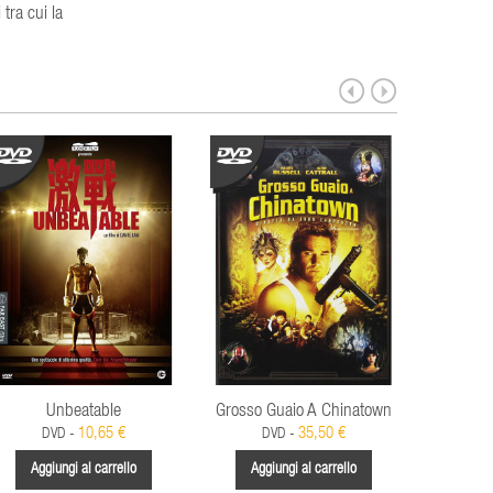
tra cui la
Unbeatable
Grosso Guaio A Chinatown
Bravehe
Anni
10,65 €
35,50 €
DVD -
DVD -
BLU
Aggiungi al carrello
Aggiungi al carrello
Aggi