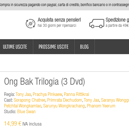
ompra in sicurezza pagando con paypal, carta di credito, bonifico bancario o in contrasseg
Acquista senza pensieri
Spedizione g
hai 30 giorni per ripensarci
a partire da 49€
ULTIME USCITE
PROSSIME USCITE
BLOG
Ong Bak Trilogia (3 Dvd)
Regia:
Tony Jaa
,
Prachya Pinkaew
,
Panna Rittikrai
Cast:
Sorapong Chatree
,
Primrata Dechudom
,
Tony Jaa
,
Saranyu Wongg
Petchtai Wongkamlao
,
Sarunyu Wongkrachang
,
Phanom Yeerum
Studio:
Blue Swan
14,99 €
IVA inclusa