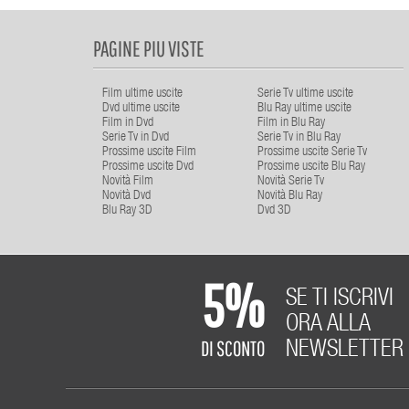
PAGINE PIU VISTE
Film ultime uscite
Serie Tv ultime uscite
Dvd ultime uscite
Blu Ray ultime uscite
Film in Dvd
Film in Blu Ray
Serie Tv in Dvd
Serie Tv in Blu Ray
Prossime uscite Film
Prossime uscite Serie Tv
Prossime uscite Dvd
Prossime uscite Blu Ray
Novità Film
Novità Serie Tv
Novità Dvd
Novità Blu Ray
Blu Ray 3D
Dvd 3D
5%
SE TI ISCRIVI
ORA ALLA
DI SCONTO
NEWSLETTER