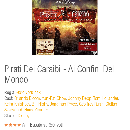
Pirati Dei Caraibi - Ai Confini Del
Mondo
Regia:
Gore Verbinski
Cast:
Orlando Bloom
,
Yun-Fat Chow
,
Johnny Depp
,
Tom Hollander
,
Keira Knightley
,
Bill Nighy
,
Jonathan Pryce
,
Geoffrey Rush
,
Stellan
Skarsgard
,
Hans Zimmer
Studio:
Disney
Basato su (
50
) voti