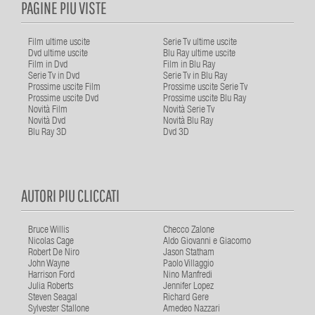
PAGINE PIU VISTE
Film ultime uscite
Serie Tv ultime uscite
Dvd ultime uscite
Blu Ray ultime uscite
Film in Dvd
Film in Blu Ray
Serie Tv in Dvd
Serie Tv in Blu Ray
Prossime uscite Film
Prossime uscite Serie Tv
Prossime uscite Dvd
Prossime uscite Blu Ray
Novità Film
Novità Serie Tv
Novità Dvd
Novità Blu Ray
Blu Ray 3D
Dvd 3D
AUTORI PIU CLICCATI
Bruce Willis
Checco Zalone
Nicolas Cage
Aldo Giovanni e Giacomo
Robert De Niro
Jason Statham
John Wayne
Paolo Villaggio
Harrison Ford
Nino Manfredi
Julia Roberts
Jennifer Lopez
Steven Seagal
Richard Gere
Sylvester Stallone
Amedeo Nazzari