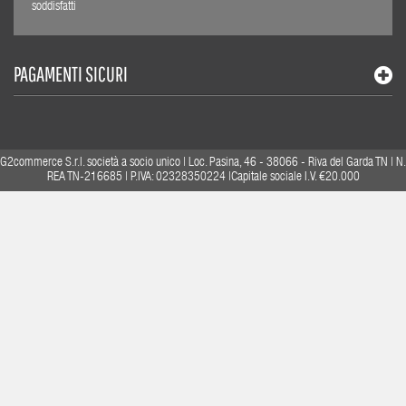
soddisfatti
PAGAMENTI SICURI
G2commerce S.r.l. società a socio unico | Loc. Pasina, 46 - 38066 - Riva del Garda TN | N.
REA TN-216685 | P.IVA: 02328350224 |Capitale sociale I.V. €20.000