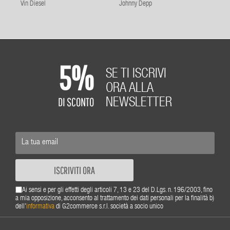
Vin Diesel
Johnny Depp
5%
SE TI ISCRIVI
ORA ALLA
DI SCONTO
NEWSLETTER
ISCRIVITI ORA
Ai sensi e per gli effetti degli articoli 7, 13 e 23 del D.Lgs. n. 196/2003, fino
a mia opposizione, acconsento al trattamento dei dati personali per la finalità b)
dell'
informativa
di G2commerce s.r.l. società a socio unico