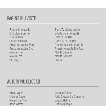
PAGINE PIU VISTE
Film ultime uscite
Serie Tv ultime uscite
Dvd ultime uscite
Blu Ray ultime uscite
Film in Dvd
Film in Blu Ray
Serie Tv in Dvd
Serie Tv in Blu Ray
Prossime uscite Film
Prossime uscite Serie Tv
Prossime uscite Dvd
Prossime uscite Blu Ray
Novità Film
Novità Serie Tv
Novità Dvd
Novità Blu Ray
Blu Ray 3D
Dvd 3D
AUTORI PIU CLICCATI
Bruce Willis
Checco Zalone
Nicolas Cage
Aldo Giovanni e Giacomo
Robert De Niro
Jason Statham
John Wayne
Paolo Villaggio