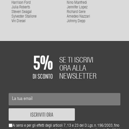
Harrison Ford
Nino Manfredi
Julia Roberts
Jennifer Lopez
Steven Seagal
Richard Gere
Sylvester Stallone
Amedeo Nazzari
Vin Diesel
Johnny Depp
5%
SE TI ISCRIVI
ORA ALLA
DI SCONTO
NEWSLETTER
ISCRIVITI ORA
Ai sensi e per gli effetti degli articoli 7, 13 e 23 del D.Lgs. n. 196/2003, fino