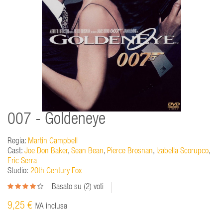
007 - Goldeneye
Regia:
Martin Campbell
Cast:
Joe Don Baker
,
Sean Bean
,
Pierce Brosnan
,
Izabella Scorupco
,
Eric Serra
Studio:
20th Century Fox
Basato su (
2
) voti
9,25 €
IVA inclusa