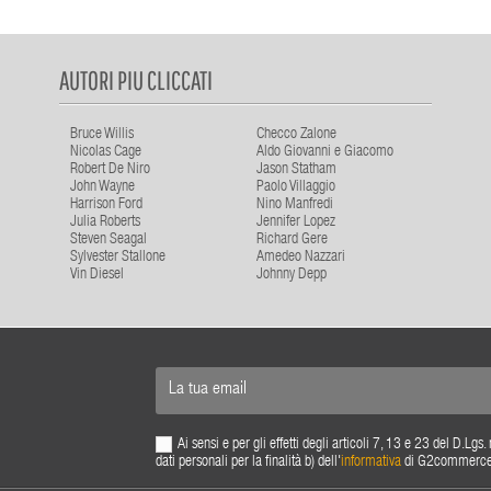
AUTORI PIU CLICCATI
Bruce Willis
Checco Zalone
Nicolas Cage
Aldo Giovanni e Giacomo
Robert De Niro
Jason Statham
John Wayne
Paolo Villaggio
Harrison Ford
Nino Manfredi
Julia Roberts
Jennifer Lopez
Steven Seagal
Richard Gere
Sylvester Stallone
Amedeo Nazzari
Vin Diesel
Johnny Depp
Ai sensi e per gli effetti degli articoli 7, 13 e 23 del D.L
dati personali per la finalità b) dell'
informativa
di G2commerce s.