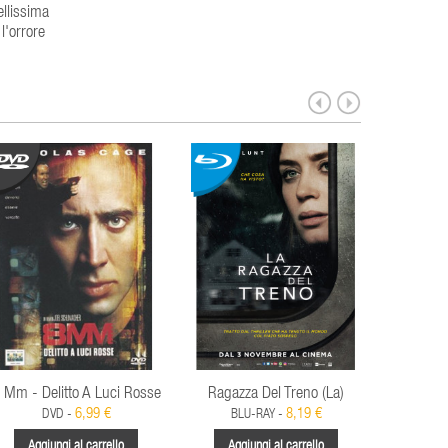
ellissima
l'orrore
 Mm - Delitto A Luci Rosse
Ragazza Del Treno (La)
Colpev
6,99 €
8,19 €
DVD -
BLU-RAY -
Aggiungi al carrello
Aggiungi al carrello
Aggi