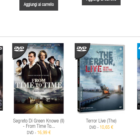
Aggiungi al carrello
Segreto Di Green Knowe (Il)
Terror Live (The)
- From Time To...
10,65 €
DVD -
16,99 €
DVD -