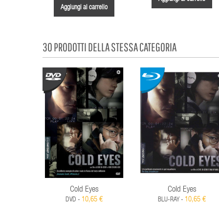
Aggiungi al carrello
30 PRODOTTI DELLA STESSA CATEGORIA
Cold Eyes
Cold Eyes
10,65 €
10,65 €
DVD -
BLU-RAY -