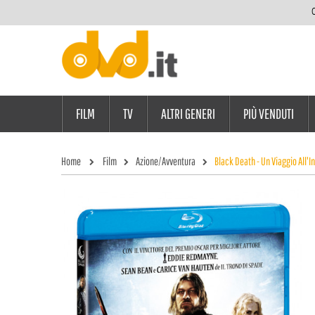
C
FILM
TV
ALTRI GENERI
PIÙ VENDUTI
Home
Film
Azione/Avventura
Black Death - Un Viaggio All'I