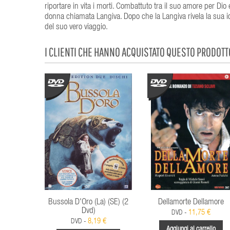
riportare in vita i morti. Combattuto tra il suo amore per 
donna chiamata Langiva. Dopo che la Langiva rivela la sua id
del suo vero viaggio.
I CLIENTI CHE HANNO ACQUISTATO QUESTO PRODOT
Bussola D'Oro (La) (SE) (2
Dellamorte Dellamore
Dvd)
11,75 €
DVD -
8,19 €
DVD -
Aggiungi al carrello