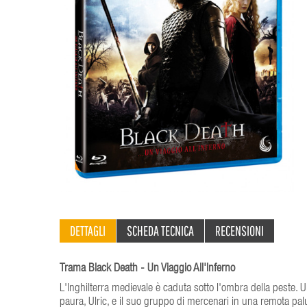
DETTAGLI
SCHEDA TECNICA
RECENSIONI
Trama Black Death - Un Viaggio All'Inferno
L'Inghilterra medievale è caduta sotto l'ombra della peste
paura, Ulric, e il suo gruppo di mercenari in una remota pa