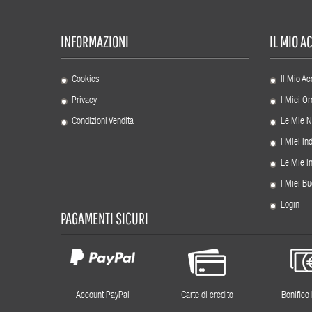
INFORMAZIONI
IL MIO 
Cookies
Il Mio Ac
Privacy
I Miei Or
Condizioni Vendita
Le Mie N
I Miei Ind
Le Mie I
I Miei Bu
Login
PAGAMENTI SICURI
Account PayPal
Carte di credito
Bonifico