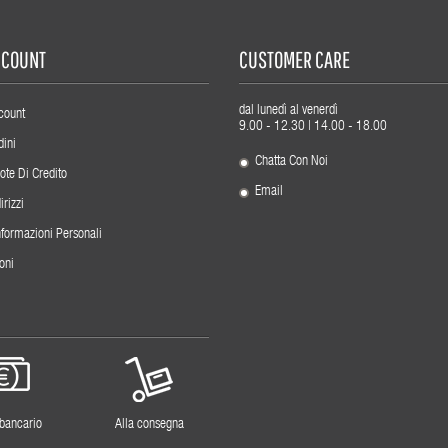
ACCOUNT
CUSTOMER CARE
dal lunedì al venerdì
count
9.00 - 12.30 | 14.00 - 18.00
dini
Chatta Con Noi
ote Di Credito
Email
irizzi
nformazioni Personali
oni
 bancario
Alla consegna