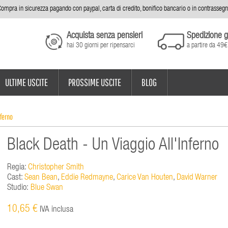
ompra in sicurezza pagando con paypal, carta di credito, bonifico bancario o in contrasseg
Acquista senza pensieri
Spedizione g
hai 30 giorni per ripensarci
a partire da 49€
ULTIME USCITE
PROSSIME USCITE
BLOG
nferno
Black Death - Un Viaggio All'Inferno
Regia:
Christopher Smith
Cast:
Sean Bean
,
Eddie Redmayne
,
Carice Van Houten
,
David Warner
Studio:
Blue Swan
10,65 €
IVA inclusa