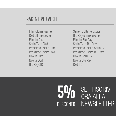
PAGINE PIU VISTE
Film ultime uscite
Serie Tv ultime uscite
Dvd ultime uscite
Blu Ray ultime uscite
Film in Dvd
Film in Blu Ray
Serie Tv in Dvd
Serie Tv in Blu Ray
Prossime uscite Film
Prossime uscite Serie Tv
Prossime uscite Dvd
Prossime uscite Blu Ray
Novità Film
Novità Serie Tv
Novità Dvd
Novità Blu Ray
Blu Ray 3D
Dvd 3D
5%
SE TI ISCRIVI
ORA ALLA
DI SCONTO
NEWSLETTER