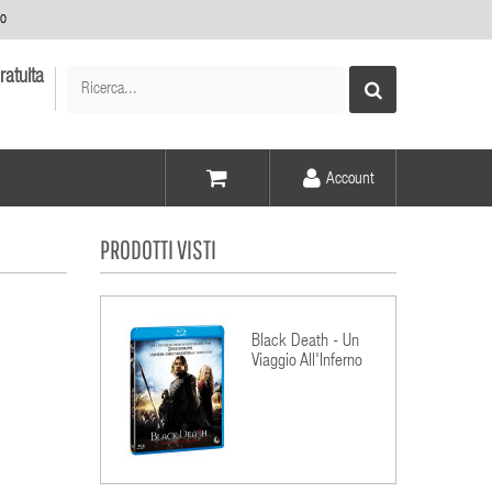
no
ratuita
Account
Voce -
PRODOTTI VISTI
Elementi -
Black Death - Un
Viaggio All'Inferno