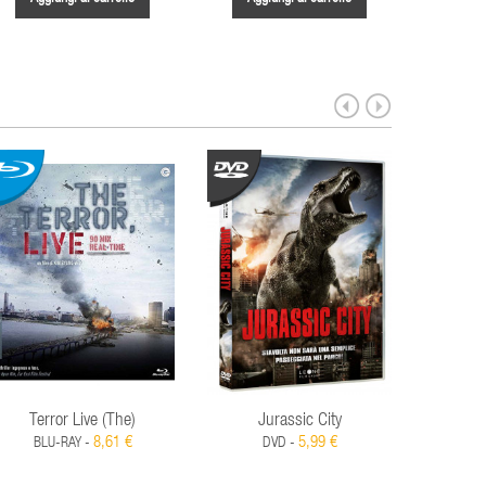
Terror Live (The)
Jurassic City
Pista D
8,61 €
5,99 €
BLU-RAY -
DVD -