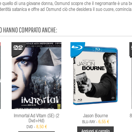
Dio e quello di una giovane donna, Osmund scopre che il negromante è una b
entità satanica e offre ad Osmund ciò che desidera il suo cuore, comincia 
TO HANNO COMPRATO ANCHE:
Immortal Ad Vitam (SE) (2
Jason Bourne
8
Dvd+Hd)
6,55 €
BLU-RAY -
8,50 €
DVD -
Aggiungi al carrello