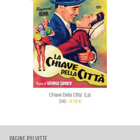
Chiave Della Citta' (La)
8,19 €
DVD -
PAGINE PIU VISTE