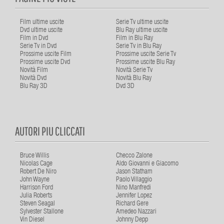
Film ultime uscite
Serie Tv ultime uscite
Dvd ultime uscite
Blu Ray ultime uscite
Film in Dvd
Film in Blu Ray
Serie Tv in Dvd
Serie Tv in Blu Ray
Prossime uscite Film
Prossime uscite Serie Tv
Prossime uscite Dvd
Prossime uscite Blu Ray
Novità Film
Novità Serie Tv
Novità Dvd
Novità Blu Ray
Blu Ray 3D
Dvd 3D
AUTORI PIU CLICCATI
Bruce Willis
Checco Zalone
Nicolas Cage
Aldo Giovanni e Giacomo
Robert De Niro
Jason Statham
John Wayne
Paolo Villaggio
Harrison Ford
Nino Manfredi
Julia Roberts
Jennifer Lopez
Steven Seagal
Richard Gere
Sylvester Stallone
Amedeo Nazzari
Vin Diesel
Johnny Depp