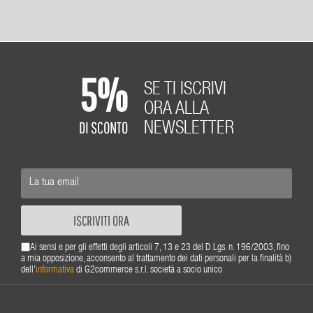
5%
SE TI ISCRIVI
ORA ALLA
DI SCONTO
NEWSLETTER
ISCRIVITI ORA
Ai sensi e per gli effetti degli articoli 7, 13 e 23 del D.Lgs. n. 196/2003, fino
a mia opposizione, acconsento al trattamento dei dati personali per la finalità b)
dell'
informativa
di G2commerce s.r.l. società a socio unico