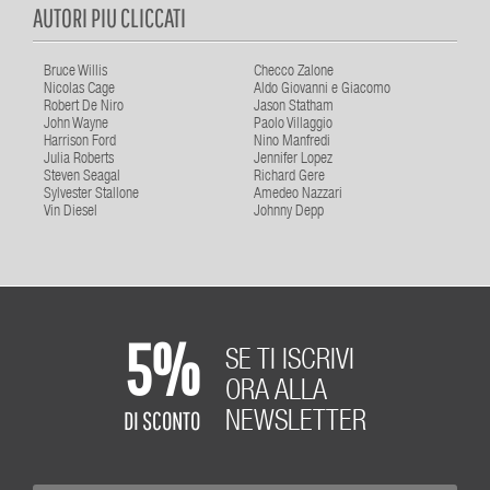
AUTORI PIU CLICCATI
Bruce Willis
Checco Zalone
Nicolas Cage
Aldo Giovanni e Giacomo
Robert De Niro
Jason Statham
John Wayne
Paolo Villaggio
Harrison Ford
Nino Manfredi
Julia Roberts
Jennifer Lopez
Steven Seagal
Richard Gere
Sylvester Stallone
Amedeo Nazzari
Vin Diesel
Johnny Depp
5%
SE TI ISCRIVI
ORA ALLA
DI SCONTO
NEWSLETTER