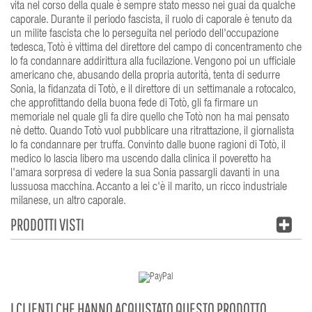
vita nel corso della quale è sempre stato messo nei guai da qualche
caporale. Durante il periodo fascista, il ruolo di caporale è tenuto da
un milite fascista che lo perseguita nel periodo dell'occupazione
tedesca, Totò è vittima del direttore del campo di concentramento che
lo fa condannare addirittura alla fucilazione. Vengono poi un ufficiale
americano che, abusando della propria autorità, tenta di sedurre
Sonia, la fidanzata di Totò, e il direttore di un settimanale a rotocalco,
che approfittando della buona fede di Totò, gli fa firmare un
memoriale nel quale gli fa dire quello che Totò non ha mai pensato
nè detto. Quando Totò vuol pubblicare una ritrattazione, il giornalista
lo fa condannare per truffa. Convinto dalle buone ragioni di Totò, il
medico lo lascia libero ma uscendo dalla clinica il poveretto ha
l'amara sorpresa di vedere la sua Sonia passargli davanti in una
lussuosa macchina. Accanto a lei c'è il marito, un ricco industriale
milanese, un altro caporale.
PRODOTTI VISTI
I CLIENTI CHE HANNO ACQUISTATO QUESTO PRODOTTO