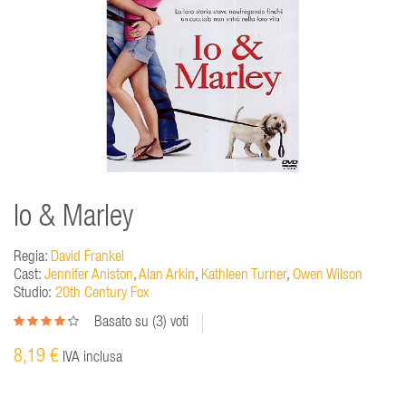
Io & Marley
Regia:
David Frankel
Cast:
Jennifer Aniston
,
Alan Arkin
,
Kathleen Turner
,
Owen Wilson
Studio:
20th Century Fox
Basato su (
3
) voti
8,19 €
IVA inclusa