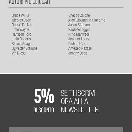
AUTORI PIU CLICCATI
Bruce Willis
Checco Zalone
Nicolas Cage
Aldo Giovanni e Giacomo
Robert De Niro
Jason Statham
John Wayne
Paolo Villaggio
Harrison Ford
Nino Manfredi
Julia Roberts
Jennifer Lopez
Steven Seagal
Richard Gere
Sylvester Stallone
Amedeo Nazzari
Vin Diesel
Johnny Depp
5%
SE TI ISCRIVI
ORA ALLA
DI SCONTO
NEWSLETTER