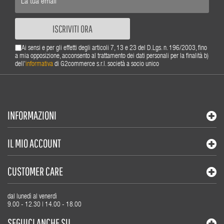
ISCRIVITI ORA
Ai sensi e per gli effetti degli articoli 7, 13 e 23 del D.Lgs. n. 196/2003, fino
a mia opposizione, acconsento al trattamento dei dati personali per la finalità b)
dell'
informativa
di G2commerce s.r.l. società a socio unico
INFORMAZIONI
IL MIO ACCOUNT
CUSTOMER CARE
dal lunedì al venerdì
9.00 - 12.30 | 14.00 - 18.00
SEGUICI ANCHE SU