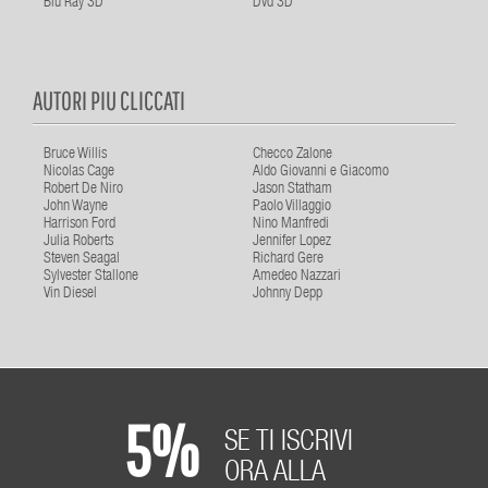
Blu Ray 3D
Dvd 3D
AUTORI PIU CLICCATI
Bruce Willis
Checco Zalone
Nicolas Cage
Aldo Giovanni e Giacomo
Robert De Niro
Jason Statham
John Wayne
Paolo Villaggio
Harrison Ford
Nino Manfredi
Julia Roberts
Jennifer Lopez
Steven Seagal
Richard Gere
Sylvester Stallone
Amedeo Nazzari
Vin Diesel
Johnny Depp
5%
SE TI ISCRIVI
ORA ALLA