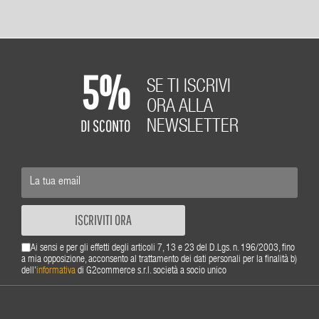
5%
SE TI ISCRIVI
ORA ALLA
DI SCONTO
NEWSLETTER
ISCRIVITI ORA
Ai sensi e per gli effetti degli articoli 7, 13 e 23 del D.Lgs. n. 196/2003, fino
a mia opposizione, acconsento al trattamento dei dati personali per la finalità b)
dell'
informativa
di G2commerce s.r.l. società a socio unico