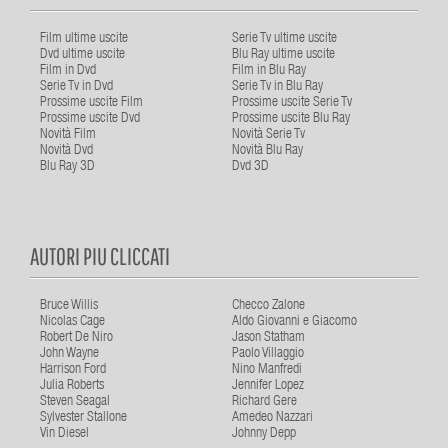
Film ultime uscite
Serie Tv ultime uscite
Dvd ultime uscite
Blu Ray ultime uscite
Film in Dvd
Film in Blu Ray
Serie Tv in Dvd
Serie Tv in Blu Ray
Prossime uscite Film
Prossime uscite Serie Tv
Prossime uscite Dvd
Prossime uscite Blu Ray
Novità Film
Novità Serie Tv
Novità Dvd
Novità Blu Ray
Blu Ray 3D
Dvd 3D
AUTORI PIU CLICCATI
Bruce Willis
Checco Zalone
Nicolas Cage
Aldo Giovanni e Giacomo
Robert De Niro
Jason Statham
John Wayne
Paolo Villaggio
Harrison Ford
Nino Manfredi
Julia Roberts
Jennifer Lopez
Steven Seagal
Richard Gere
Sylvester Stallone
Amedeo Nazzari
Vin Diesel
Johnny Depp