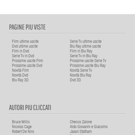
PAGINE PIU VISTE
Film ultime uscite
Serie Tv ultime uscite
Dvd ultime uscite
Blu Ray ultime uscite
Film in Dvd
Film in Blu Ray
Serie Tv in Dvd
Serie Tv in Blu Ray
Prossime uscite Film
Prossime uscite Serie Tv
Prossime uscite Dvd
Prossime uscite Blu Ray
Novità Film
Novità Serie Tv
Novità Dvd
Novità Blu Ray
Blu Ray 3D
Dvd 3D
AUTORI PIU CLICCATI
Bruce Willis
Checco Zalone
Nicolas Cage
Aldo Giovanni e Giacomo
Robert De Niro
Jason Statham