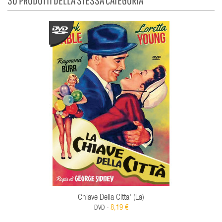
Chiave Della Citta' (La)
8,19 €
DVD -