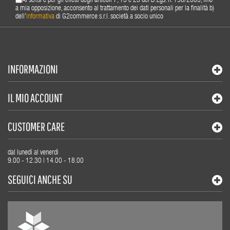
Ai sensi e per gli effetti degli articoli 7, 13 e 23 del D.Lgs. n. 196/2003, fino
a mia opposizione, acconsento al trattamento dei dati personali per la finalità b)
dell'
informativa
di G2commerce s.r.l. società a socio unico
INFORMAZIONI
IL MIO ACCOUNT
CUSTOMER CARE
dal lunedì al venerdì
9.00 - 12.30 | 14.00 - 18.00
SEGUICI ANCHE SU