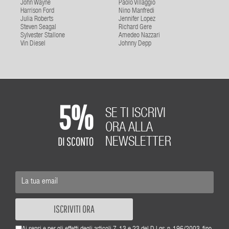
John Wayne
Paolo Villaggio
Harrison Ford
Nino Manfredi
Julia Roberts
Jennifer Lopez
Steven Seagal
Richard Gere
Sylvester Stallone
Amedeo Nazzari
Vin Diesel
Johnny Depp
5%
SE TI ISCRIVI
ORA ALLA
DI SCONTO
NEWSLETTER
ISCRIVITI ORA