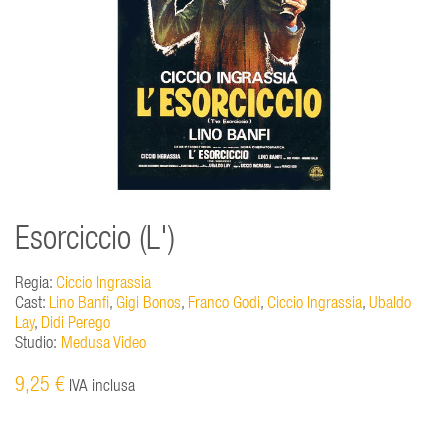
Esorciccio (L')
Regia:
Ciccio Ingrassia
Cast:
Lino Banfi
,
Gigi Bonos
,
Franco Godi
,
Ciccio Ingrassia
,
Ubaldo
Lay
,
Didi Perego
Studio:
Medusa Video
9,25 €
IVA inclusa