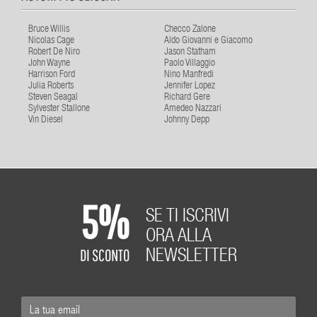
Bruce Willis
Checco Zalone
Nicolas Cage
Aldo Giovanni e Giacomo
Robert De Niro
Jason Statham
John Wayne
Paolo Villaggio
Harrison Ford
Nino Manfredi
Julia Roberts
Jennifer Lopez
Steven Seagal
Richard Gere
Sylvester Stallone
Amedeo Nazzari
Vin Diesel
Johnny Depp
5%
SE TI ISCRIVI
ORA ALLA
DI SCONTO
NEWSLETTER