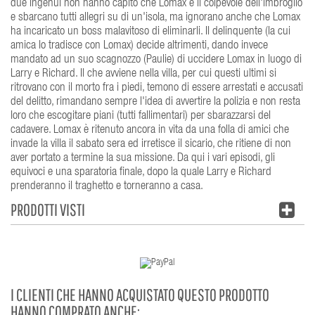
due ingenui non hanno capito che Lomax è il colpevole dell'imbroglio
e sbarcano tutti allegri su di un'isola, ma ignorano anche che Lomax
ha incaricato un boss malavitoso di eliminarli. Il delinquente (la cui
amica lo tradisce con Lomax) decide altrimenti, dando invece
mandato ad un suo scagnozzo (Paulie) di uccidere Lomax in luogo di
Larry e Richard. Il che avviene nella villa, per cui questi ultimi si
ritrovano con il morto fra i piedi, temono di essere arrestati e accusati
del delitto, rimandano sempre l'idea di avvertire la polizia e non resta
loro che escogitare piani (tutti fallimentari) per sbarazzarsi del
cadavere. Lomax è ritenuto ancora in vita da una folla di amici che
invade la villa il sabato sera ed irretisce il sicario, che ritiene di non
aver portato a termine la sua missione. Da qui i vari episodi, gli
equivoci e una sparatoria finale, dopo la quale Larry e Richard
prenderanno il traghetto e torneranno a casa.
PRODOTTI VISTI
I CLIENTI CHE HANNO ACQUISTATO QUESTO PRODOTTO
HANNO COMPRATO ANCHE: