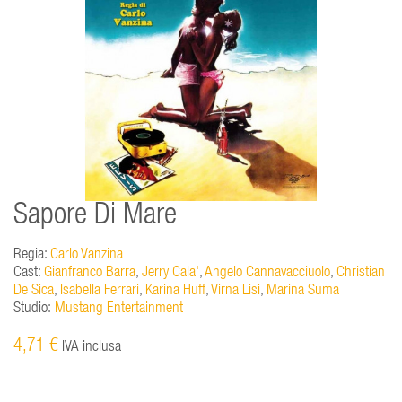
Sapore Di Mare
Regia:
Carlo Vanzina
Cast:
Gianfranco Barra
,
Jerry Cala'
,
Angelo Cannavacciuolo
,
Christian
De Sica
,
Isabella Ferrari
,
Karina Huff
,
Virna Lisi
,
Marina Suma
Studio:
Mustang Entertainment
4,71 €
IVA inclusa