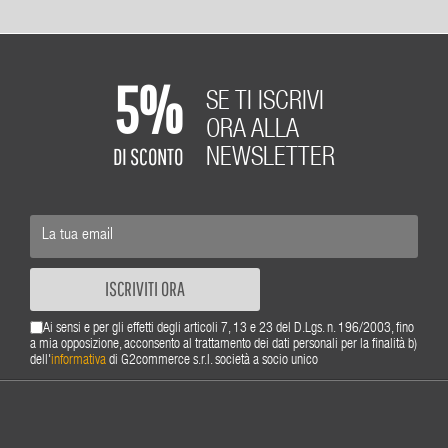
5%
SE TI ISCRIVI
ORA ALLA
DI SCONTO
NEWSLETTER
ISCRIVITI ORA
Ai sensi e per gli effetti degli articoli 7, 13 e 23 del D.Lgs. n. 196/2003, fino
a mia opposizione, acconsento al trattamento dei dati personali per la finalità b)
dell'
informativa
di G2commerce s.r.l. società a socio unico