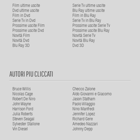
Film ultime uscite
Serie Tv ultime uscite
Dvd ultime uscite
Blu Ray ultime uscite
Film in Dvd
Film in Blu Ray
Serie Tv in Dvd
Serie Tv in Blu Ray
Prossime uscite Film
Prossime uscite Serie Tv
Prossime uscite Dvd
Prossime uscite Blu Ray
Novità Film
Novità Serie Tv
Novità Dvd
Novità Blu Ray
Blu Ray 3D
Dvd 3D
AUTORI PIU CLICCATI
Bruce Willis
Checco Zalone
Nicolas Cage
Aldo Giovanni e Giacomo
Robert De Niro
Jason Statham
John Wayne
Paolo Villaggio
Harrison Ford
Nino Manfredi
Julia Roberts
Jennifer Lopez
Steven Seagal
Richard Gere
Sylvester Stallone
Amedeo Nazzari
Vin Diesel
Johnny Depp