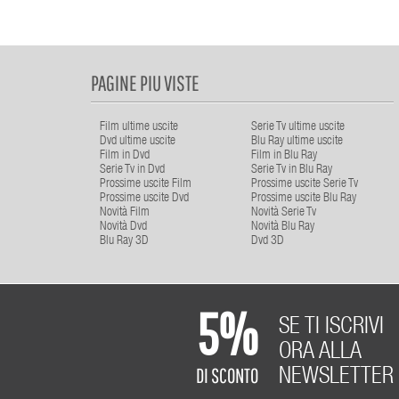
PAGINE PIU VISTE
Film ultime uscite
Serie Tv ultime uscite
Dvd ultime uscite
Blu Ray ultime uscite
Film in Dvd
Film in Blu Ray
Serie Tv in Dvd
Serie Tv in Blu Ray
Prossime uscite Film
Prossime uscite Serie Tv
Prossime uscite Dvd
Prossime uscite Blu Ray
Novità Film
Novità Serie Tv
Novità Dvd
Novità Blu Ray
Blu Ray 3D
Dvd 3D
5%
SE TI ISCRIVI
ORA ALLA
DI SCONTO
NEWSLETTER