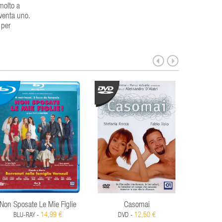
molto a
nventa uno.
 per
Non Sposate Le Mie Figlie
Casomai
F
14,99 €
12,50 €
BLU-RAY -
DVD -