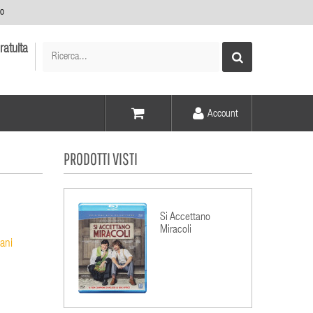
no
ratuita
Account
Voce -
PRODOTTI VISTI
Elementi -
Si Accettano
Miracoli
ani