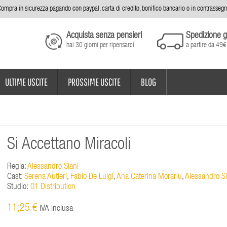
ompra in sicurezza pagando con paypal, carta di credito, bonifico bancario o in contrasseg
Acquista senza pensieri
Spedizione g
hai 30 giorni per ripensarci
a partire da 49€
ULTIME USCITE
PROSSIME USCITE
BLOG
Si Accettano Miracoli
Regia:
Alessandro Siani
Cast:
Serena Autieri
,
Fabio De Luigi
,
Ana Caterina Morariu
,
Alessandro Si
Studio:
01 Distribution
11,25 €
IVA inclusa