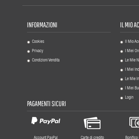
INFORMAZIONI
IL MIO 
Cookies
Il Mio Ac
Privacy
I Miei Or
Condizioni Vendita
Le Mie N
I Miei Ind
Le Mie I
I Miei Bu
Login
PAGAMENTI SICURI
Account PayPal
Carte di credito
Bonifico