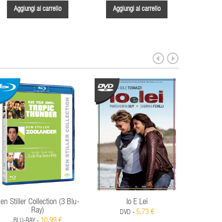
Aggiungi al carrello
Aggiungi al carrello
Aggi
en Stiller Collection (3 Blu-
Io E Lei
Giardi
Ray)
(Ediz
5,73 €
DVD -
10,99 €
BLU-RAY -