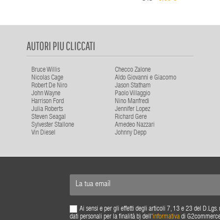
AUTORI PIU CLICCATI
Bruce Willis
Checco Zalone
Nicolas Cage
Aldo Giovanni e Giacomo
Robert De Niro
Jason Statham
John Wayne
Paolo Villaggio
Harrison Ford
Nino Manfredi
Julia Roberts
Jennifer Lopez
Steven Seagal
Richard Gere
Sylvester Stallone
Amedeo Nazzari
Vin Diesel
Johnny Depp
Ai sensi e per gli effetti degli articoli 7, 13 e 23 del D.L
dati personali per la finalità b) dell'
informativa
di G2commerce s.