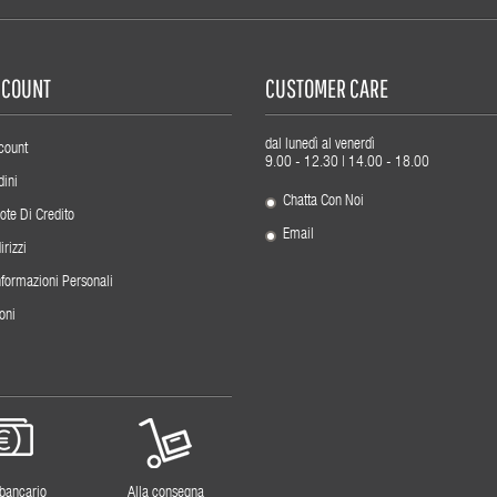
ACCOUNT
CUSTOMER CARE
dal lunedì al venerdì
count
9.00 - 12.30 | 14.00 - 18.00
dini
Chatta Con Noi
ote Di Credito
Email
irizzi
nformazioni Personali
oni
 bancario
Alla consegna