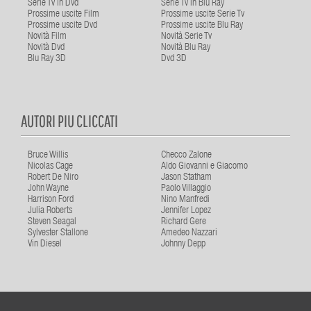
Serie Tv in Dvd
Serie Tv in Blu Ray
Prossime uscite Film
Prossime uscite Serie Tv
Prossime uscite Dvd
Prossime uscite Blu Ray
Novità Film
Novità Serie Tv
Novità Dvd
Novità Blu Ray
Blu Ray 3D
Dvd 3D
AUTORI PIU CLICCATI
Bruce Willis
Checco Zalone
Nicolas Cage
Aldo Giovanni e Giacomo
Robert De Niro
Jason Statham
John Wayne
Paolo Villaggio
Harrison Ford
Nino Manfredi
Julia Roberts
Jennifer Lopez
Steven Seagal
Richard Gere
Sylvester Stallone
Amedeo Nazzari
Vin Diesel
Johnny Depp