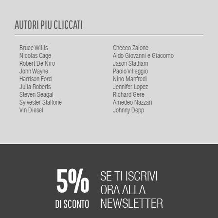
AUTORI PIU CLICCATI
Bruce Willis
Checco Zalone
Nicolas Cage
Aldo Giovanni e Giacomo
Robert De Niro
Jason Statham
John Wayne
Paolo Villaggio
Harrison Ford
Nino Manfredi
Julia Roberts
Jennifer Lopez
Steven Seagal
Richard Gere
Sylvester Stallone
Amedeo Nazzari
Vin Diesel
Johnny Depp
5%
SE TI ISCRIVI
ORA ALLA
DI SCONTO
NEWSLETTER