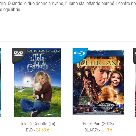
iglia. Quando le due donne arrivano, l'uomo sta lottando perché il centro no
 equilibrio...
Tela Di Carlotta (La)
Peter Pan (2003)
24,50 €
8,19 €
DVD -
BLU-RAY -