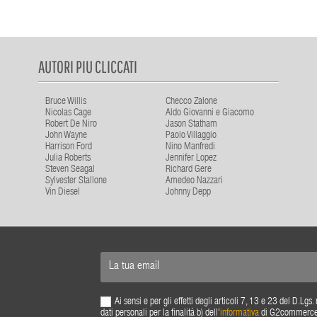
AUTORI PIU CLICCATI
Bruce Willis
Checco Zalone
Nicolas Cage
Aldo Giovanni e Giacomo
Robert De Niro
Jason Statham
John Wayne
Paolo Villaggio
Harrison Ford
Nino Manfredi
Julia Roberts
Jennifer Lopez
Steven Seagal
Richard Gere
Sylvester Stallone
Amedeo Nazzari
Vin Diesel
Johnny Depp
Ai sensi e per gli effetti degli articoli 7, 13 e 23 del D.L
dati personali per la finalità b) dell'
informativa
di G2commerce s.