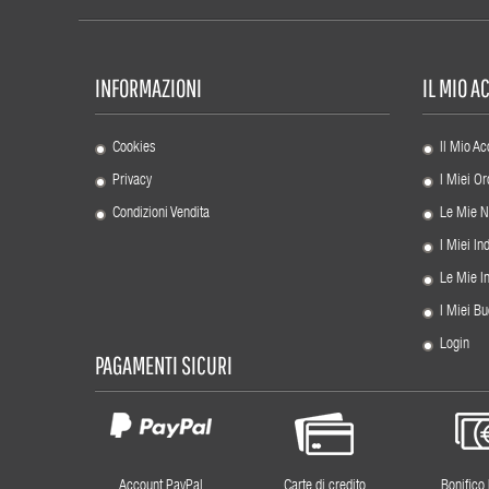
INFORMAZIONI
IL MIO 
Cookies
Il Mio Ac
Privacy
I Miei Or
Condizioni Vendita
Le Mie N
I Miei Ind
Le Mie I
I Miei Bu
Login
PAGAMENTI SICURI
Account PayPal
Carte di credito
Bonifico