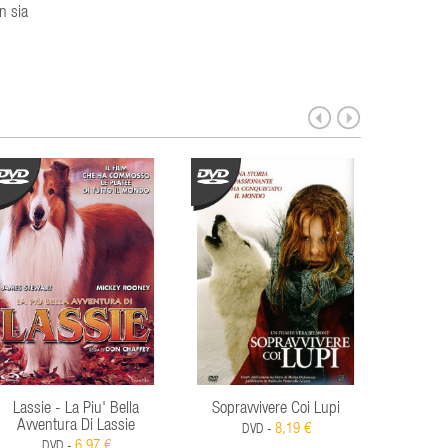
n sia
Lassie - La Piu' Bella
Sopravvivere Coi Lupi
Avventura Di Lassie
8,19 €
DVD -
D
6,97 €
DVD -