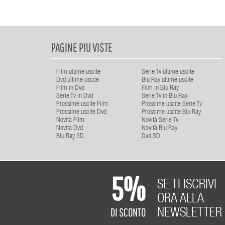
PAGINE PIU VISTE
Film ultime uscite
Serie Tv ultime uscite
Dvd ultime uscite
Blu Ray ultime uscite
Film in Dvd
Film in Blu Ray
Serie Tv in Dvd
Serie Tv in Blu Ray
Prossime uscite Film
Prossime uscite Serie Tv
Prossime uscite Dvd
Prossime uscite Blu Ray
Novità Film
Novità Serie Tv
Novità Dvd
Novità Blu Ray
Blu Ray 3D
Dvd 3D
5%
SE TI ISCRIVI
ORA ALLA
DI SCONTO
NEWSLETTER