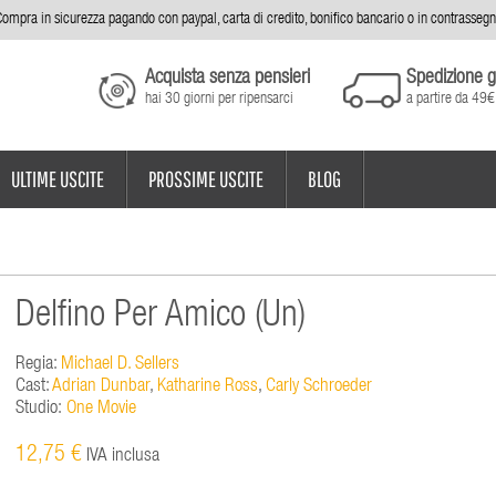
ompra in sicurezza pagando con paypal, carta di credito, bonifico bancario o in contrasseg
Acquista senza pensieri
Spedizione g
hai 30 giorni per ripensarci
a partire da 49€
ULTIME USCITE
PROSSIME USCITE
BLOG
Delfino Per Amico (Un)
Regia:
Michael D. Sellers
Cast:
Adrian Dunbar
,
Katharine Ross
,
Carly Schroeder
Studio:
One Movie
12,75 €
IVA inclusa