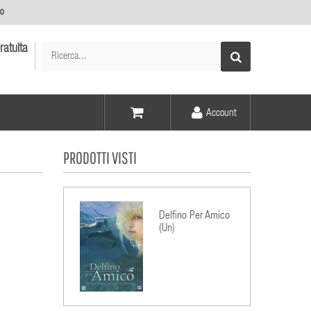
no
ratuita
Account
Voce -
PRODOTTI VISTI
Elementi -
Delfino Per Amico
(Un)