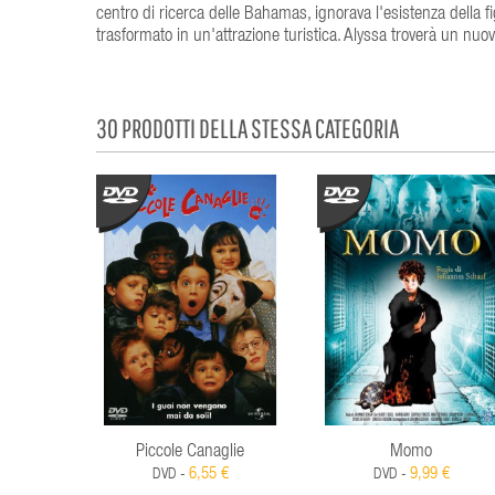
centro di ricerca delle Bahamas, ignorava l'esistenza della f
trasformato in un'attrazione turistica. Alyssa troverà un nuovo
30 PRODOTTI DELLA STESSA CATEGORIA
Piccole Canaglie
Momo
6,55 €
9,99 €
DVD -
DVD -