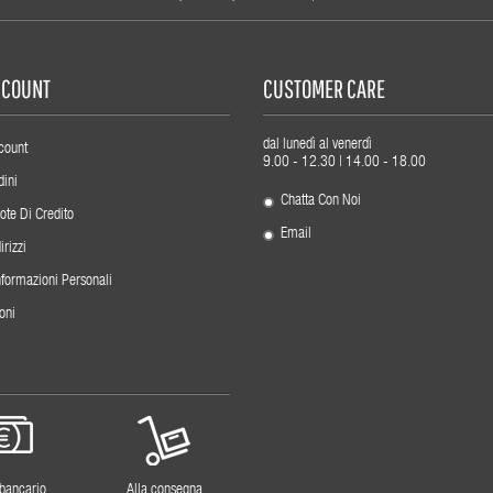
ACCOUNT
CUSTOMER CARE
dal lunedì al venerdì
count
9.00 - 12.30 | 14.00 - 18.00
dini
Chatta Con Noi
ote Di Credito
Email
irizzi
nformazioni Personali
oni
 bancario
Alla consegna