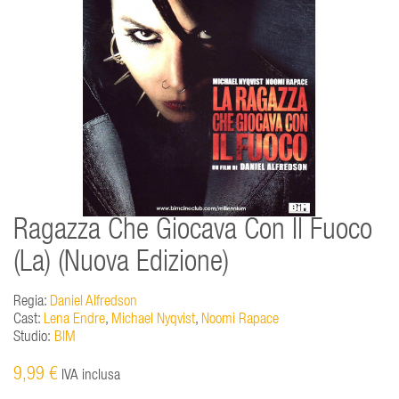
Ragazza Che Giocava Con Il Fuoco
(La) (Nuova Edizione)
Regia:
Daniel Alfredson
Cast:
Lena Endre
,
Michael Nyqvist
,
Noomi Rapace
Studio:
BIM
9,99 €
IVA inclusa