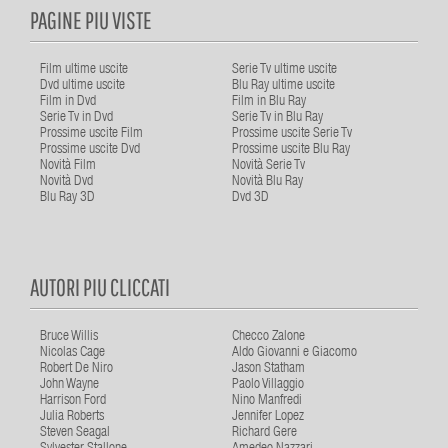
PAGINE PIU VISTE
Film ultime uscite
Serie Tv ultime uscite
Dvd ultime uscite
Blu Ray ultime uscite
Film in Dvd
Film in Blu Ray
Serie Tv in Dvd
Serie Tv in Blu Ray
Prossime uscite Film
Prossime uscite Serie Tv
Prossime uscite Dvd
Prossime uscite Blu Ray
Novità Film
Novità Serie Tv
Novità Dvd
Novità Blu Ray
Blu Ray 3D
Dvd 3D
AUTORI PIU CLICCATI
Bruce Willis
Checco Zalone
Nicolas Cage
Aldo Giovanni e Giacomo
Robert De Niro
Jason Statham
John Wayne
Paolo Villaggio
Harrison Ford
Nino Manfredi
Julia Roberts
Jennifer Lopez
Steven Seagal
Richard Gere