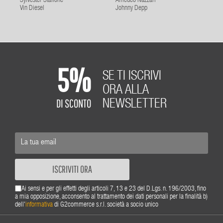
Sylvester Stallone
Amedeo Nazzari
Vin Diesel
Johnny Depp
5%
SE TI ISCRIVI
ORA ALLA
DI SCONTO
NEWSLETTER
ISCRIVITI ORA
Ai sensi e per gli effetti degli articoli 7, 13 e 23 del D.Lgs. n. 196/2003, fino
a mia opposizione, acconsento al trattamento dei dati personali per la finalità b)
dell'
informativa
di G2commerce s.r.l. società a socio unico