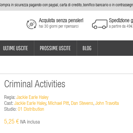
ompra in sicurezza pagando con paypal, carta di credito, bonifico bancario o in contrasseg
Acquista senza pensieri
Spedizione g
hai 30 giorni per ripensarci
a partire da 49€
ULTIME USCITE
PROSSIME USCITE
BLOG
Criminal Activities
Regia:
Jackie Earle Haley
Cast:
Jackie Earle Haley
,
Michael Pitt
,
Dan Stevens
,
John Travolta
Studio:
01 Distribution
5,25 €
IVA inclusa