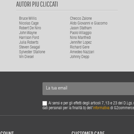
AUTORI PIU CLICCATI
Bruce Willis
Checco Zalone
Nicolas Cage
Aldo Giovanni e Giacomo
Robert De Niro
Jason Statham
John Wayne
Paolo Villaggio
Harrison Ford
Nino Manfredi
Julia Roberts
Jennifer Lopez
Steven Seagal
Richard Gere
Sylvester Stallone
Amedeo Nazzari
Vin Diesel
Johnny Depp
Ai sensi e per gli effetti degli articoli 7, 13 e 23 del D.L
dati personali per la finalità b) dell'
informativa
di G2commerce s.
ACCOUNT
CUSTOMER CARE