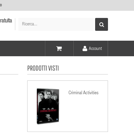
no
ratuita
Account
Voce -
PRODOTTI VISTI
Elementi -
Criminal Activities