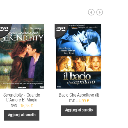
Serendipity - Quando
Bacio Che Aspettavo (Il)
L'Amore E' Magia
4,99 €
DVD -
15,25 €
DVD -
Aggiungi al carrello
Aggi
Aggiungi al carrello