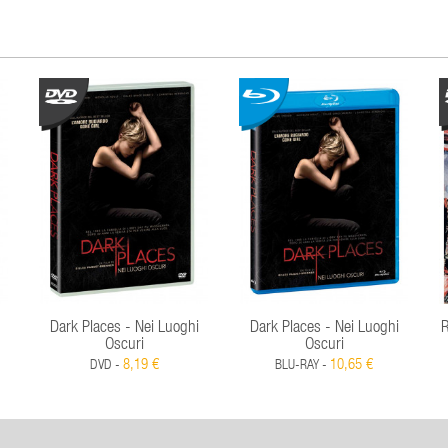
Dark Places - Nei Luoghi
Dark Places - Nei Luoghi
R
Oscuri
Oscuri
8,19 €
10,65 €
DVD -
BLU-RAY -