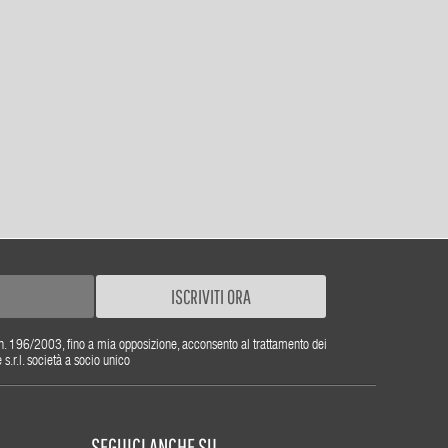
ISCRIVITI ORA
gs. n. 196/2003, fino a mia opposizione, acconsento al trattamento dei
r.l. società a socio unico
SEGUICI ANCHE SU