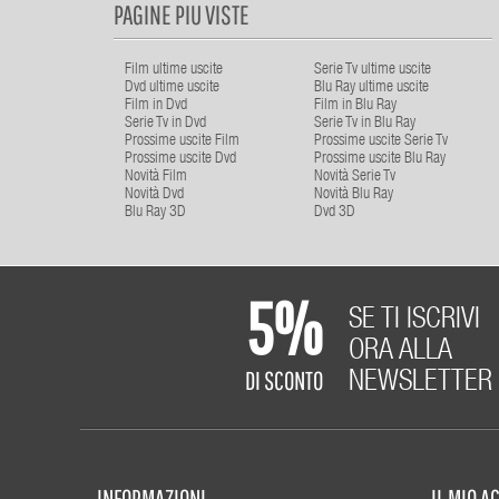
PAGINE PIU VISTE
Film ultime uscite
Serie Tv ultime uscite
Dvd ultime uscite
Blu Ray ultime uscite
Film in Dvd
Film in Blu Ray
Serie Tv in Dvd
Serie Tv in Blu Ray
Prossime uscite Film
Prossime uscite Serie Tv
Prossime uscite Dvd
Prossime uscite Blu Ray
Novità Film
Novità Serie Tv
Novità Dvd
Novità Blu Ray
Blu Ray 3D
Dvd 3D
5%
SE TI ISCRIVI
ORA ALLA
DI SCONTO
NEWSLETTER
INFORMAZIONI
IL MIO 