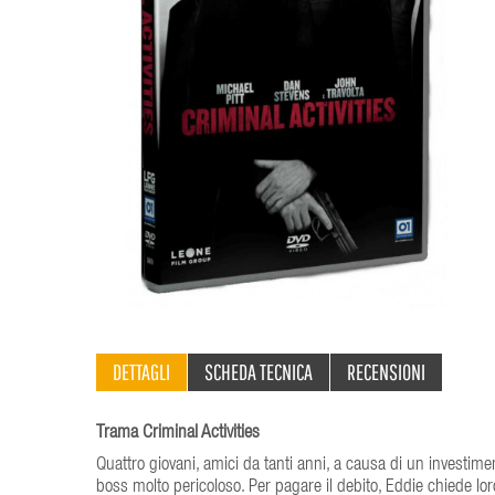
DETTAGLI
SCHEDA TECNICA
RECENSIONI
Trama Criminal Activities
Quattro giovani, amici da tanti anni, a causa di un investimen
boss molto pericoloso. Per pagare il debito, Eddie chiede l