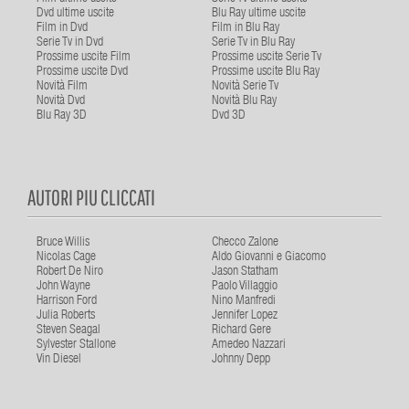
Dvd ultime uscite
Blu Ray ultime uscite
Film in Dvd
Film in Blu Ray
Serie Tv in Dvd
Serie Tv in Blu Ray
Prossime uscite Film
Prossime uscite Serie Tv
Prossime uscite Dvd
Prossime uscite Blu Ray
Novità Film
Novità Serie Tv
Novità Dvd
Novità Blu Ray
Blu Ray 3D
Dvd 3D
AUTORI PIU CLICCATI
Bruce Willis
Checco Zalone
Nicolas Cage
Aldo Giovanni e Giacomo
Robert De Niro
Jason Statham
John Wayne
Paolo Villaggio
Harrison Ford
Nino Manfredi
Julia Roberts
Jennifer Lopez
Steven Seagal
Richard Gere
Sylvester Stallone
Amedeo Nazzari
Vin Diesel
Johnny Depp