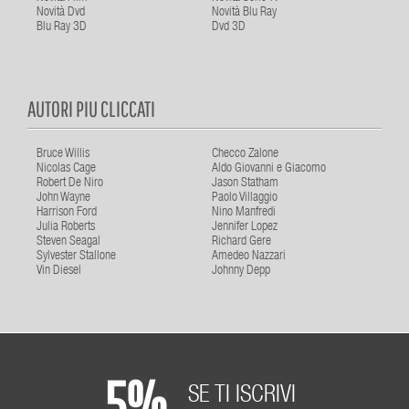
Novità Dvd
Novità Blu Ray
Blu Ray 3D
Dvd 3D
AUTORI PIU CLICCATI
Bruce Willis
Checco Zalone
Nicolas Cage
Aldo Giovanni e Giacomo
Robert De Niro
Jason Statham
John Wayne
Paolo Villaggio
Harrison Ford
Nino Manfredi
Julia Roberts
Jennifer Lopez
Steven Seagal
Richard Gere
Sylvester Stallone
Amedeo Nazzari
Vin Diesel
Johnny Depp
5%
SE TI ISCRIVI