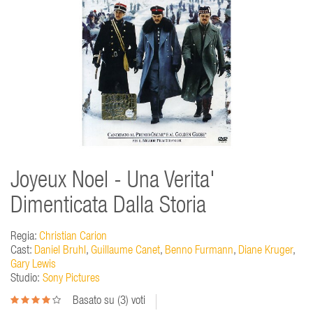
Joyeux Noel - Una Verita'
Dimenticata Dalla Storia
Regia:
Christian Carion
Cast:
Daniel Bruhl
,
Guillaume Canet
,
Benno Furmann
,
Diane Kruger
,
Gary Lewis
Studio:
Sony Pictures
Basato su (
3
) voti