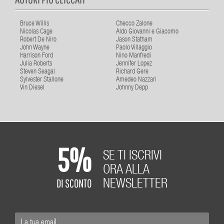
Bruce Willis
Checco Zalone
Nicolas Cage
Aldo Giovanni e Giacomo
Robert De Niro
Jason Statham
John Wayne
Paolo Villaggio
Harrison Ford
Nino Manfredi
Julia Roberts
Jennifer Lopez
Steven Seagal
Richard Gere
Sylvester Stallone
Amedeo Nazzari
Vin Diesel
Johnny Depp
5%
SE TI ISCRIVI
ORA ALLA
DI SCONTO
NEWSLETTER