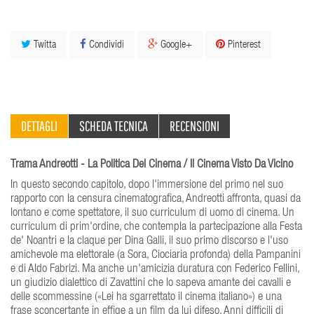
Twitta
Condividi
Google+
Pinterest
DETTAGLI
SCHEDA TECNICA
RECENSIONI
Trama Andreotti - La Politica Del Cinema / Il Cinema Visto Da Vicino
In questo secondo capitolo, dopo l'immersione del primo nel suo
rapporto con la censura cinematografica, Andreotti affronta, quasi da
lontano e come spettatore, il suo curriculum di uomo di cinema. Un
curriculum di prim'ordine, che contempla la partecipazione alla Festa
de' Noantri e la claque per Dina Galli, il suo primo discorso e l'uso
amichevole ma elettorale (a Sora, Ciociaria profonda) della Pampanini
e di Aldo Fabrizi. Ma anche un'amicizia duratura con Federico Fellini,
un giudizio dialettico di Zavattini che lo sapeva amante dei cavalli e
delle scommessine («Lei ha sgarrettato il cinema italiano») e una
frase sconcertante in effige a un film da lui difeso, Anni difficili di