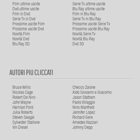
Film ultime uscite
Serie Tv ultime uscite
Dvd ultime uscite
Blu Ray ultime uscite
Film in Dvd
Film in Blu Ray
Serie Tv in Dvd
Serie Tv in Blu Ray
Prossime uscite Film
Prossime uscite Serie Tv
Prossime uscite Dvd
Prossime uscite Blu Ray
Novità Film
Novità Serie Tv
Novità Dvd
Novità Blu Ray
Blu Ray 3D
Dvd 3D
AUTORI PIU CLICCATI
Bruce Willis
Checco Zalone
Nicolas Cage
Aldo Giovanni e Giacomo
Robert De Niro
Jason Statham
John Wayne
Paolo Villaggio
Harrison Ford
Nino Manfredi
Julia Roberts
Jennifer Lopez
Steven Seagal
Richard Gere
Sylvester Stallone
Amedeo Nazzari
Vin Diesel
Johnny Depp