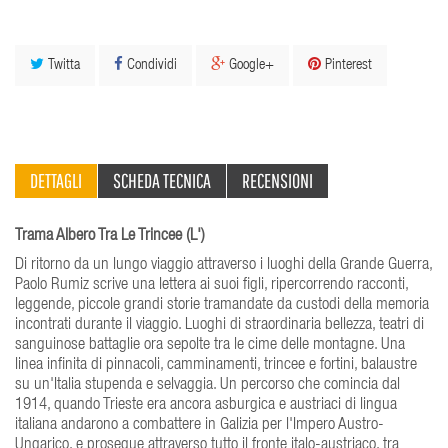
Twitta
Condividi
Google+
Pinterest
DETTAGLI
SCHEDA TECNICA
RECENSIONI
Trama Albero Tra Le Trincee (L')
Di ritorno da un lungo viaggio attraverso i luoghi della Grande Guerra,
Paolo Rumiz scrive una lettera ai suoi figli, ripercorrendo racconti,
leggende, piccole grandi storie tramandate da custodi della memoria
incontrati durante il viaggio. Luoghi di straordinaria bellezza, teatri di
sanguinose battaglie ora sepolte tra le cime delle montagne. Una
linea infinita di pinnacoli, camminamenti, trincee e fortini, balaustre
su un'Italia stupenda e selvaggia. Un percorso che comincia dal
1914, quando Trieste era ancora asburgica e austriaci di lingua
italiana andarono a combattere in Galizia per l'Impero Austro-
Ungarico, e prosegue attraverso tutto il fronte italo-austriaco, tra