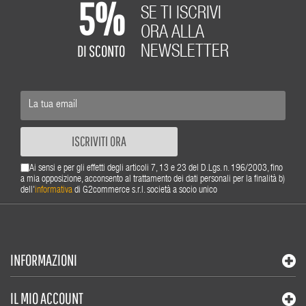
5%
SE TI ISCRIVI
ORA ALLA
DI SCONTO
NEWSLETTER
ISCRIVITI ORA
Ai sensi e per gli effetti degli articoli 7, 13 e 23 del D.Lgs. n. 196/2003, fino
a mia opposizione, acconsento al trattamento dei dati personali per la finalità b)
dell'
informativa
di G2commerce s.r.l. società a socio unico
INFORMAZIONI
IL MIO ACCOUNT