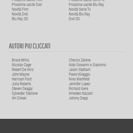
Prossime uscite Film
Prossime uscite Serie Tv
Prossime uscite Dvd
Prossime uscite Blu Ray
Novità Film
Novità Serie Tv
Novità Dvd
Novità Blu Ray
Blu Ray 3D
Dvd 3D
AUTORI PIU CLICCATI
Bruce Willis
Checco Zalone
Nicolas Cage
Aldo Giovanni e Giacomo
Robert De Niro
Jason Statham
John Wayne
Paolo Villaggio
Harrison Ford
Nino Manfredi
Julia Roberts
Jennifer Lopez
Steven Seagal
Richard Gere
Sylvester Stallone
Amedeo Nazzari
Vin Diesel
Johnny Depp