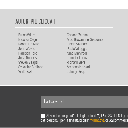
AUTORI PIU CLICCATI
Bruce Willis
Checco Zalone
Nicolas Cage
Aldo Giovanni e Giacomo
Robert De Niro
Jason Statham
John Wayne
Paolo Villaggio
Harrison Ford
Nino Manfredi
Julia Roberts
Jennifer Lopez
Steven Seagal
Richard Gere
Sylvester Stallone
Amedeo Nazzari
Vin Diesel
Johnny Depp
Ai sensi e per gli effetti degli articoli 7, 13 e 23 del D.L
dati personali per la finalità b) dell'
informativa
di G2commerce s.