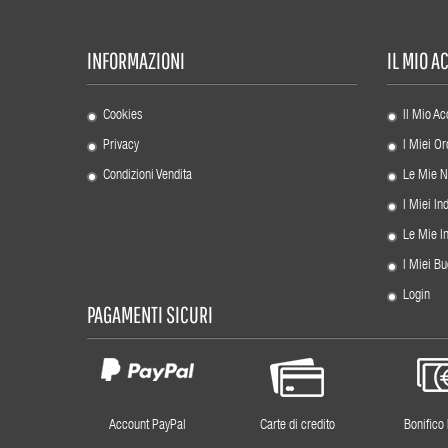
INFORMAZIONI
IL MIO 
Cookies
Il Mio Ac
Privacy
I Miei Or
Condizioni Vendita
Le Mie N
I Miei Ind
Le Mie I
I Miei Bu
Login
PAGAMENTI SICURI
Account PayPal
Carte di credito
Bonifico