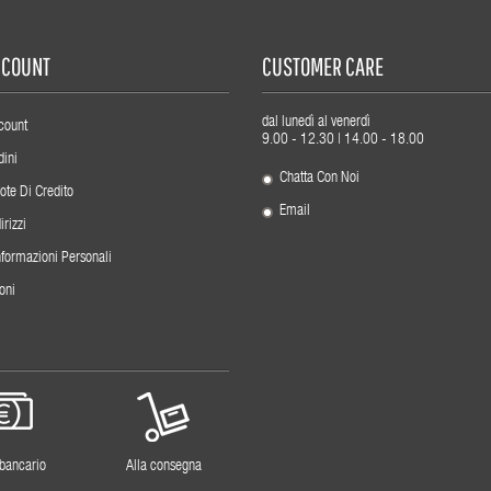
ACCOUNT
CUSTOMER CARE
dal lunedì al venerdì
count
9.00 - 12.30 | 14.00 - 18.00
dini
Chatta Con Noi
ote Di Credito
Email
irizzi
nformazioni Personali
oni
 bancario
Alla consegna