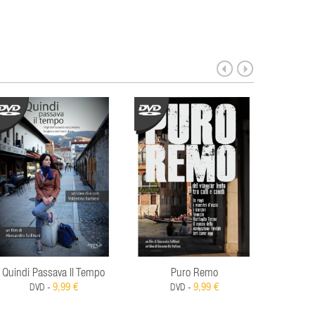
Quindi Passava Il Tempo
Puro Remo
Case
9,99 €
9,99 €
DVD -
DVD -