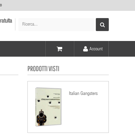
no
ratuita
Account
Voce -
PRODOTTI VISTI
Elementi -
Italian Gangsters