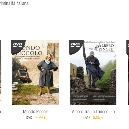
minalità italiana.
a
Mondo Piccolo
Albero Tra Le Trincee (L')
9,99 €
9,99 €
DVD -
DVD -