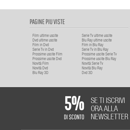
PAGINE PIU VISTE
Film ultime uscite
Serie Tv ultime uscite
Dvd ultime uscite
Blu Ray ultime uscite
Film in Dvd
Film in Blu Ray
Serie Tv in Dvd
Serie Tv in Blu Ray
Prossime uscite Film
Prossime uscite Serie Tv
Prossime uscite Dvd
Prossime uscite Blu Ray
Novità Film
Novità Serie Tv
Novità Dvd
Novità Blu Ray
Blu Ray 3D
Dvd 3D
5%
SE TI ISCRIVI
ORA ALLA
DI SCONTO
NEWSLETTER