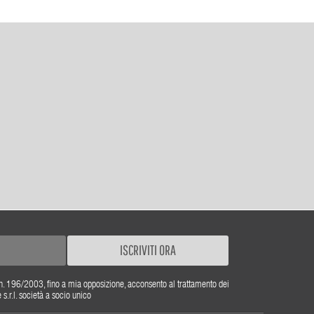
ISCRIVITI ORA
gs. n. 196/2003, fino a mia opposizione, acconsento al trattamento dei
r.l. società a socio unico