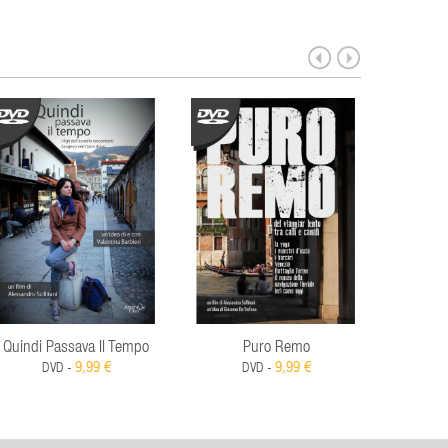
Quindi Passava Il Tempo
Puro Remo
Case
9,99 €
9,99 €
DVD -
DVD -