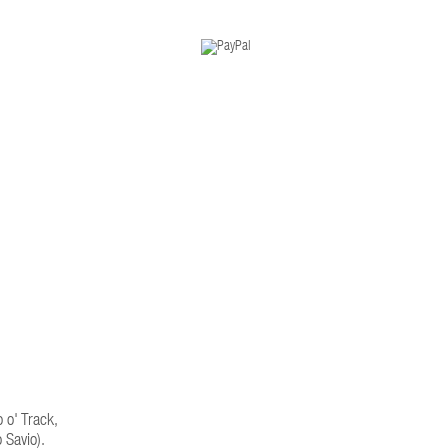
o o' Track,
 Savio).