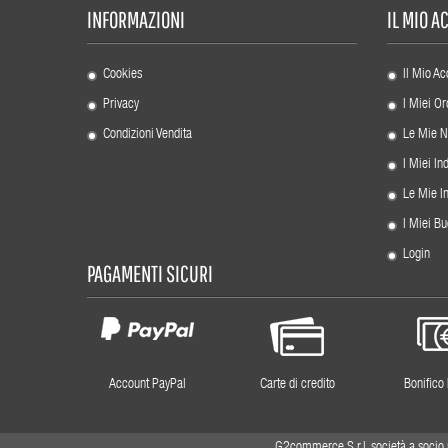
INFORMAZIONI
IL MIO 
Cookies
Il Mio Ac
Privacy
I Miei Or
Condizioni Vendita
Le Mie N
I Miei Ind
Le Mie I
I Miei Bu
Login
PAGAMENTI SICURI
Account PayPal
Carte di credito
Bonifico