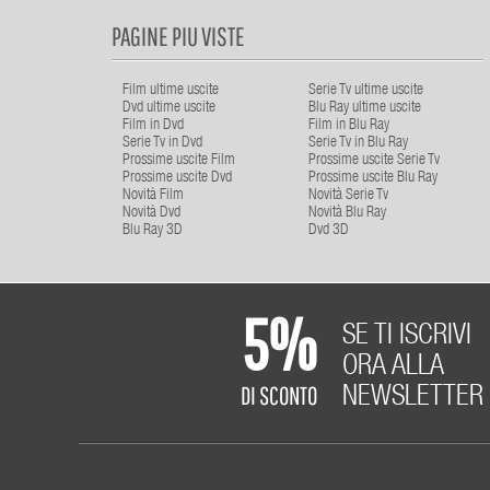
PAGINE PIU VISTE
Film ultime uscite
Serie Tv ultime uscite
Dvd ultime uscite
Blu Ray ultime uscite
Film in Dvd
Film in Blu Ray
Serie Tv in Dvd
Serie Tv in Blu Ray
Prossime uscite Film
Prossime uscite Serie Tv
Prossime uscite Dvd
Prossime uscite Blu Ray
Novità Film
Novità Serie Tv
Novità Dvd
Novità Blu Ray
Blu Ray 3D
Dvd 3D
5%
SE TI ISCRIVI
ORA ALLA
DI SCONTO
NEWSLETTER