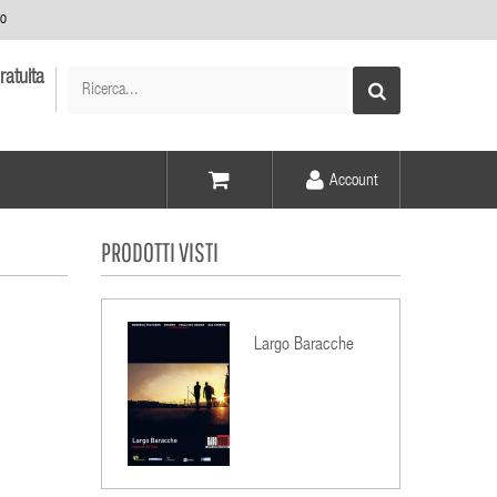
no
ratuita
Account
Voce -
PRODOTTI VISTI
Elementi -
Largo Baracche