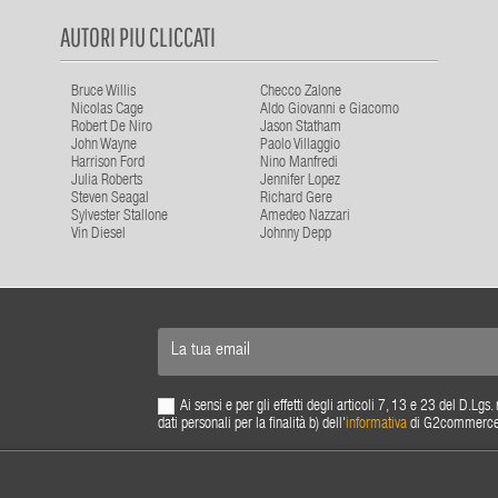
AUTORI PIU CLICCATI
Bruce Willis
Checco Zalone
Nicolas Cage
Aldo Giovanni e Giacomo
Robert De Niro
Jason Statham
John Wayne
Paolo Villaggio
Harrison Ford
Nino Manfredi
Julia Roberts
Jennifer Lopez
Steven Seagal
Richard Gere
Sylvester Stallone
Amedeo Nazzari
Vin Diesel
Johnny Depp
Ai sensi e per gli effetti degli articoli 7, 13 e 23 del D.L
dati personali per la finalità b) dell'
informativa
di G2commerce s.