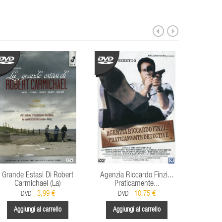
Grande Estasi Di Robert
Agenzia Riccardo Finzi...
Di
Carmichael (La)
Praticamente...
3,99 €
10,75 €
DVD -
DVD -
Aggi
Aggiungi al carrello
Aggiungi al carrello