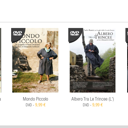
a
Mondo Piccolo
Albero Tra Le Trincee (L')
9,99 €
9,99 €
DVD -
DVD -