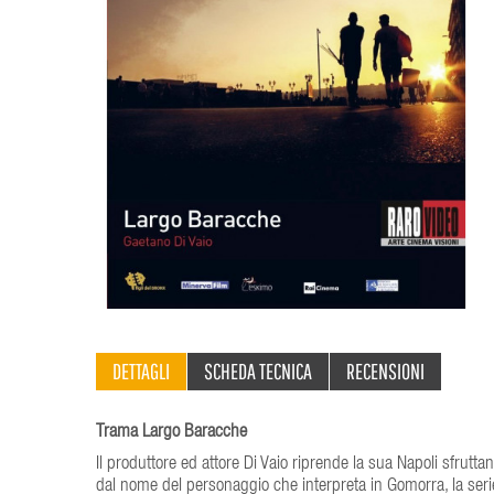
DETTAGLI
SCHEDA TECNICA
RECENSIONI
Trama Largo Baracche
Il produttore ed attore Di Vaio riprende la sua Napoli sfruttan
dal nome del personaggio che interpreta in Gomorra, la serie 