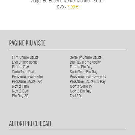
Viaggi Ed Esperienze Nel Mondo - Sud...
7,99 €
DVD -
PAGINE PIU VISTE
Film ultime uscite
Serie Tv ultime uscite
Dvd ultime uscite
Blu Ray ultime uscite
Film in Dvd
Film in Blu Ray
Serie Tv in Dvd
Serie Tv in Blu Ray
Prossime uscite Film
Prossime uscite Serie Tv
Prossime uscite Dvd
Prossime uscite Blu Ray
Novità Film
Novità Serie Tv
Novità Dvd
Novità Blu Ray
Blu Ray 3D
Dvd 3D
AUTORI PIU CLICCATI