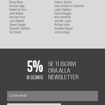
Bruce Willis
Checco Zalone
Nicolas Cage
Aldo Giovanni e Giacomo
Robert De Niro
Jason Statham
John Wayne
Paolo Villaggio
Harrison Ford
Nino Manfredi
Julia Roberts
Jennifer Lopez
Steven Seagal
Richard Gere
Sylvester Stallone
Amedeo Nazzari
Vin Diesel
Johnny Depp
5%
SE TI ISCRIVI
ORA ALLA
DI SCONTO
NEWSLETTER