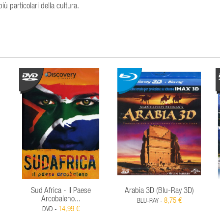
iù particolari della cultura.
Sud Africa - Il Paese
Arabia 3D (Blu-Ray 3D)
Arcobaleno...
8,75 €
BLU-RAY -
14,99 €
DVD -