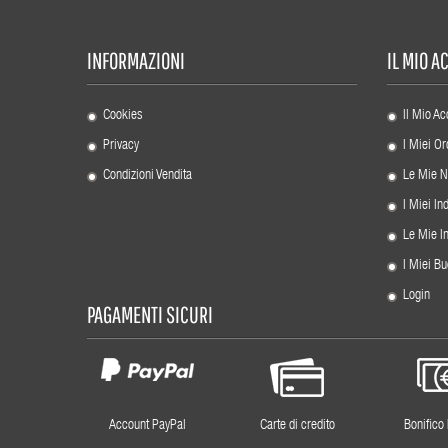
INFORMAZIONI
IL MIO 
Cookies
Il Mio Ac
Privacy
I Miei Or
Condizioni Vendita
Le Mie N
I Miei Ind
Le Mie I
I Miei Bu
Login
PAGAMENTI SICURI
Account PayPal
Carte di credito
Bonifico