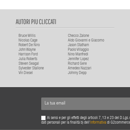
AUTORI PIU CLICCATI
Bruce Willis
Checco Zalone
Nicolas Cage
Aldo Giovanni e Giacomo
Robert De Niro
Jason Statham
John Wayne
Paolo Villaggio
Harrison Ford
Nino Manfredi
Julia Roberts
Jennifer Lopez
Steven Seagal
Richard Gere
Sylvester Stallone
Amedeo Nazzari
Vin Diesel
Johnny Depp
Ai sensi e per gli effetti degli articoli 7, 13 e 23 del D.L
dati personali per la finalità b) dell'
informativa
di G2commerce s.