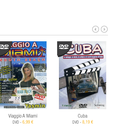
Viaggio A Miami
Cuba
Australi
6,99 €
8,19 €
DVD -
DVD -