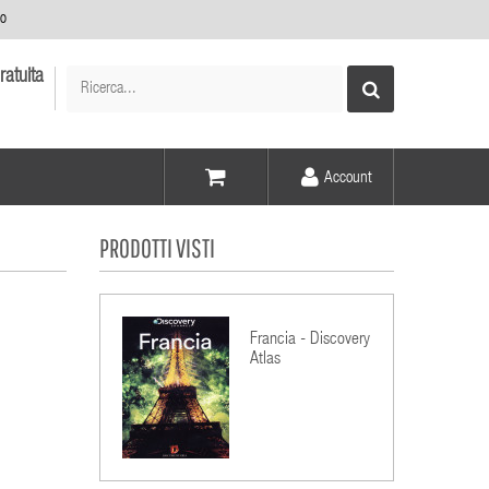
no
ratuita
Account
Voce -
PRODOTTI VISTI
Elementi -
Francia - Discovery
Atlas