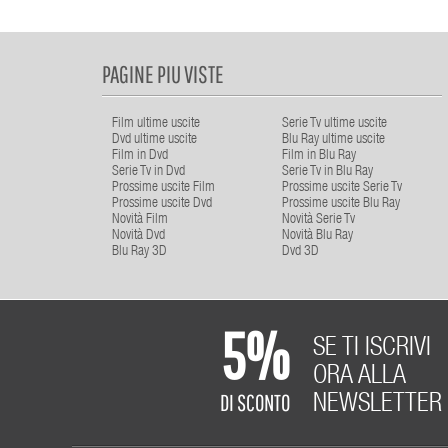
PAGINE PIU VISTE
Film ultime uscite
Serie Tv ultime uscite
Dvd ultime uscite
Blu Ray ultime uscite
Film in Dvd
Film in Blu Ray
Serie Tv in Dvd
Serie Tv in Blu Ray
Prossime uscite Film
Prossime uscite Serie Tv
Prossime uscite Dvd
Prossime uscite Blu Ray
Novità Film
Novità Serie Tv
Novità Dvd
Novità Blu Ray
Blu Ray 3D
Dvd 3D
5%
SE TI ISCRIVI
ORA ALLA
DI SCONTO
NEWSLETTER