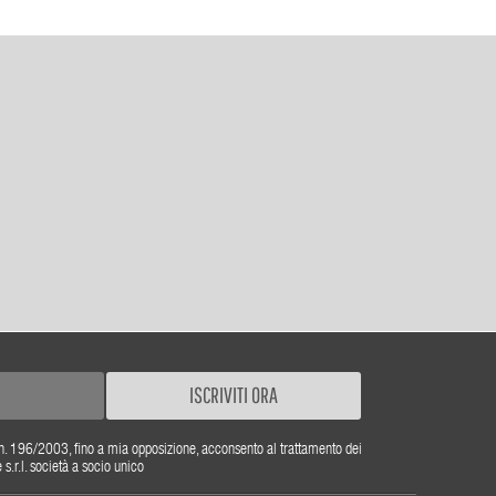
ISCRIVITI ORA
gs. n. 196/2003, fino a mia opposizione, acconsento al trattamento dei
r.l. società a socio unico