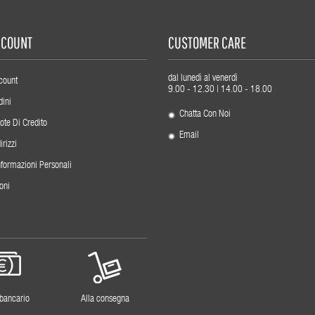
ACCOUNT
CUSTOMER CARE
dal lunedì al venerdì
count
9.00 - 12.30 | 14.00 - 18.00
dini
Chatta Con Noi
ote Di Credito
Email
irizzi
nformazioni Personali
oni
 bancario
Alla consegna