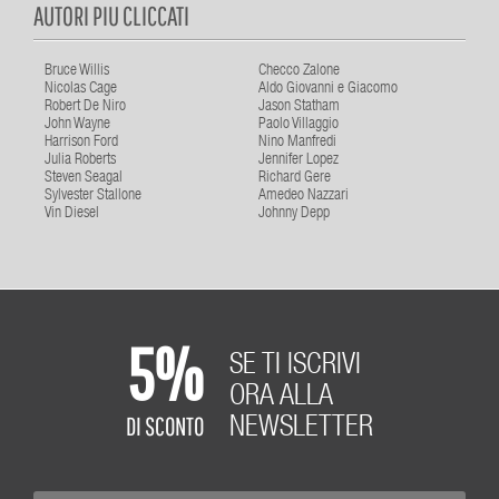
AUTORI PIU CLICCATI
Bruce Willis
Checco Zalone
Nicolas Cage
Aldo Giovanni e Giacomo
Robert De Niro
Jason Statham
John Wayne
Paolo Villaggio
Harrison Ford
Nino Manfredi
Julia Roberts
Jennifer Lopez
Steven Seagal
Richard Gere
Sylvester Stallone
Amedeo Nazzari
Vin Diesel
Johnny Depp
5%
SE TI ISCRIVI
ORA ALLA
DI SCONTO
NEWSLETTER