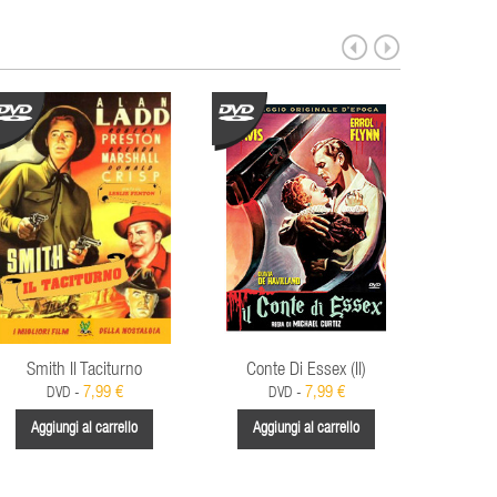
Smith Il Taciturno
Conte Di Essex (Il)
Via D
7,99 €
7,99 €
DVD -
DVD -
Aggiungi al carrello
Aggiungi al carrello
Aggi