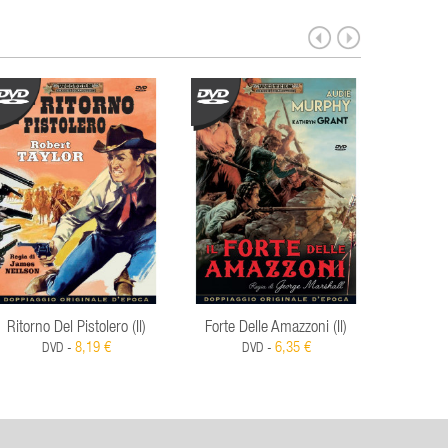
Ritorno Del Pistolero (Il)
Forte Delle Amazzoni (Il)
R
8,19 €
6,35 €
DVD -
DVD -