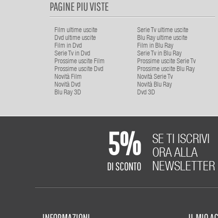
PAGINE PIU VISTE
Film ultime uscite
Serie Tv ultime uscite
Dvd ultime uscite
Blu Ray ultime uscite
Film in Dvd
Film in Blu Ray
Serie Tv in Dvd
Serie Tv in Blu Ray
Prossime uscite Film
Prossime uscite Serie Tv
Prossime uscite Dvd
Prossime uscite Blu Ray
Novità Film
Novità Serie Tv
Novità Dvd
Novità Blu Ray
Blu Ray 3D
Dvd 3D
5%
SE TI ISCRIVI
ORA ALLA
DI SCONTO
NEWSLETTER
INFORMAZIONI
IL MIO 