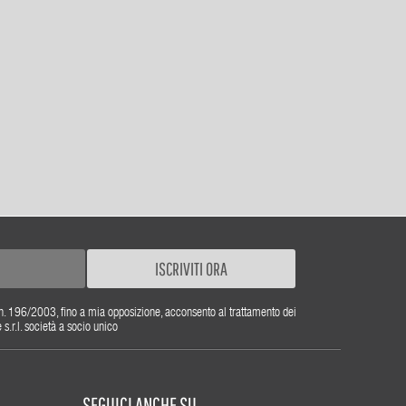
ISCRIVITI ORA
gs. n. 196/2003, fino a mia opposizione, acconsento al trattamento dei
r.l. società a socio unico
SEGUICI ANCHE SU