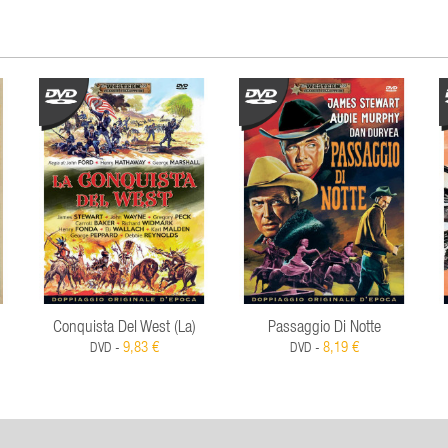
Conquista Del West (La)
Passaggio Di Notte
9,83 €
8,19 €
DVD -
DVD -