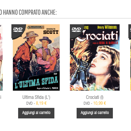
TO HANNO COMPRATO ANCHE:
i
Ultima Sfida (L')
Crociati (I)
8,19 €
10,99 €
DVD -
DVD -
Aggiungi al carrello
Aggiungi al carrello