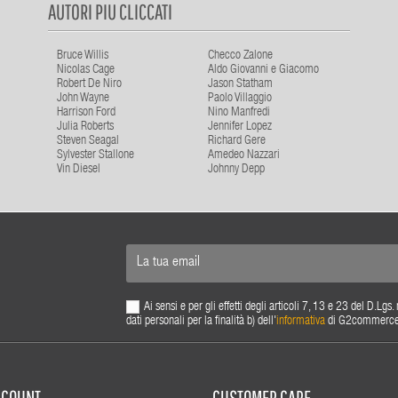
AUTORI PIU CLICCATI
Bruce Willis
Checco Zalone
Nicolas Cage
Aldo Giovanni e Giacomo
Robert De Niro
Jason Statham
John Wayne
Paolo Villaggio
Harrison Ford
Nino Manfredi
Julia Roberts
Jennifer Lopez
Steven Seagal
Richard Gere
Sylvester Stallone
Amedeo Nazzari
Vin Diesel
Johnny Depp
Ai sensi e per gli effetti degli articoli 7, 13 e 23 del D.L
dati personali per la finalità b) dell'
informativa
di G2commerce s.
ACCOUNT
CUSTOMER CARE