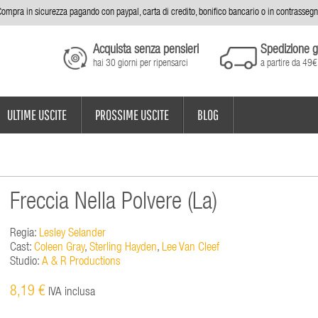
ompra in sicurezza pagando con paypal, carta di credito, bonifico bancario o in contrasseg
Acquista senza pensieri
Spedizione g
hai 30 giorni per ripensarci
a partire da 49€
ULTIME USCITE
PROSSIME USCITE
BLOG
Freccia Nella Polvere (La)
Regia:
Lesley Selander
Cast:
Coleen Gray
,
Sterling Hayden
,
Lee Van Cleef
Studio:
A & R Productions
8,19 €
IVA inclusa