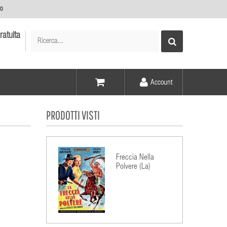
no
ratuita
Account
Voce -
PRODOTTI VISTI
Elementi -
Freccia Nella
Polvere (La)