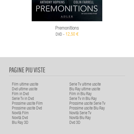
Premonitions
12,50 €
DVD -
PAGINE PIU VISTE
Film ultime uscite
Serie Tv ultime uscite
Dvd ultime uscite
Blu Ray ultime uscite
Film in Dvd
Film in Blu Ray
Serie Tv in Dvd
Serie Tv in Blu Ray
Prossime uscite Film
Prossime uscite Serie Tv
Prossime uscite Dvd
Prossime uscite Blu Ray
Novità Film
Novità Serie Tv
Novità Dvd
Novità Blu Ray
Blu Ray 3D
Dvd 3D