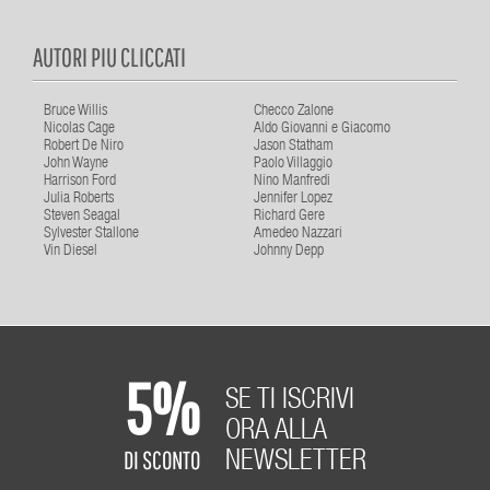
AUTORI PIU CLICCATI
Bruce Willis
Checco Zalone
Nicolas Cage
Aldo Giovanni e Giacomo
Robert De Niro
Jason Statham
John Wayne
Paolo Villaggio
Harrison Ford
Nino Manfredi
Julia Roberts
Jennifer Lopez
Steven Seagal
Richard Gere
Sylvester Stallone
Amedeo Nazzari
Vin Diesel
Johnny Depp
5%
SE TI ISCRIVI
ORA ALLA
DI SCONTO
NEWSLETTER