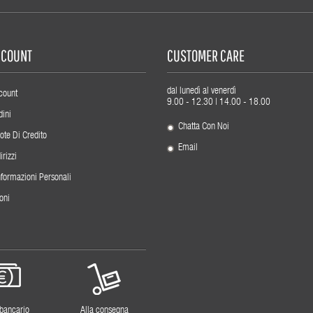
ACCOUNT
CUSTOMER CARE
dal lunedì al venerdì
count
9.00 - 12.30 | 14.00 - 18.00
dini
Chatta Con Noi
ote Di Credito
Email
irizzi
nformazioni Personali
oni
 bancario
Alla consegna