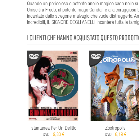
Quando un pericoloso e potente anello magico cade nelle su
Unisciti a Frodo, al potente mago Gandalf e alla coraggiosa b
incantato dallo stregone malvagio che vuole distruggerlo. Amb
incredibili, IL SIGNORE DEGLI ANELLI incanterà tutta la famig
I CLIENTI CHE HANNO ACQUISTATO QUESTO PRODOT
Istantanea Per Un Delitto
Zootropolis
9,83 €
8,19 €
DVD -
DVD -