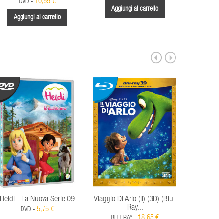
10,65 €
DVD -
D
Aggiungi al carrello
Aggiungi al carrello
Aggi
Heidi - La Nuova Serie 09
Viaggio Di Arlo (Il) (3D) (Blu-
Teletubbi
Ray...
5,75 €
DVD -
18,65 €
BLU-RAY -