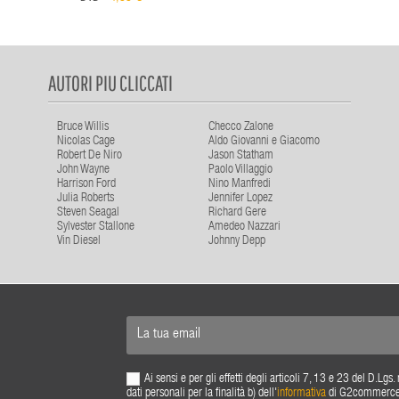
AUTORI PIU CLICCATI
Bruce Willis
Checco Zalone
Nicolas Cage
Aldo Giovanni e Giacomo
Robert De Niro
Jason Statham
John Wayne
Paolo Villaggio
Harrison Ford
Nino Manfredi
Julia Roberts
Jennifer Lopez
Steven Seagal
Richard Gere
Sylvester Stallone
Amedeo Nazzari
Vin Diesel
Johnny Depp
Ai sensi e per gli effetti degli articoli 7, 13 e 23 del D.L
dati personali per la finalità b) dell'
informativa
di G2commerce s.