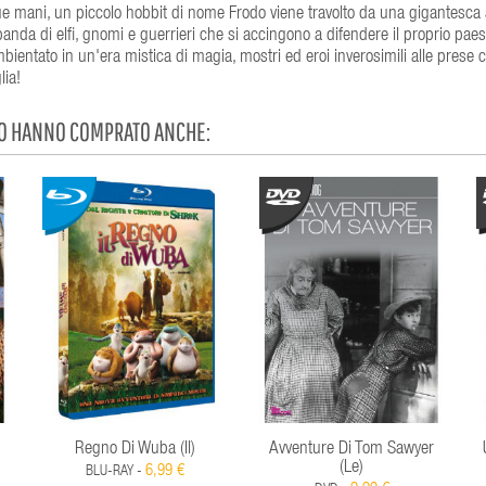
e mani, un piccolo hobbit di nome Frodo viene travolto da una gigantesca 
anda di elfi, gnomi e guerrieri che si accingono a difendere il proprio pae
ientato in un'era mistica di magia, mostri ed eroi inverosimili alle prese 
lia!
TO HANNO COMPRATO ANCHE:
Regno Di Wuba (Il)
Avventure Di Tom Sawyer
(Le)
6,99 €
BLU-RAY -