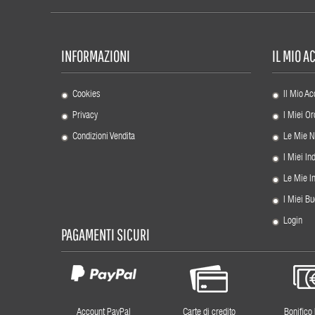
INFORMAZIONI
IL MIO 
Cookies
Il Mio Ac
Privacy
I Miei Or
Condizioni Vendita
Le Mie N
I Miei Ind
Le Mie I
I Miei Bu
Login
PAGAMENTI SICURI
Account PayPal
Carte di credito
Bonifico