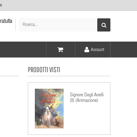
no
ratuita
Account
Voce -
PRODOTTI VISTI
Elementi -
Signore Degli Anelli
(Il) (Animazione)