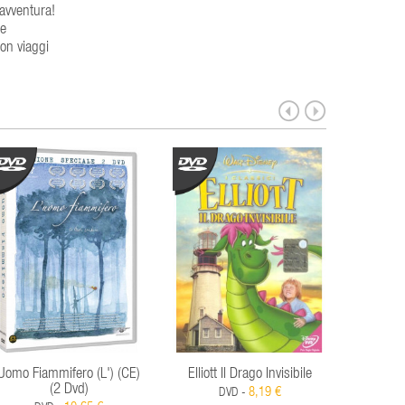
avventura!
se
con viaggi
Uomo Fiammifero (L') (CE)
Elliott Il Drago Invisibile
Crushed
(2 Dvd)
8,19 €
DVD -