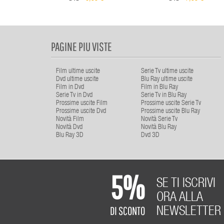
PAGINE PIU VISTE
Film ultime uscite
Serie Tv ultime uscite
Dvd ultime uscite
Blu Ray ultime uscite
Film in Dvd
Film in Blu Ray
Serie Tv in Dvd
Serie Tv in Blu Ray
Prossime uscite Film
Prossime uscite Serie Tv
Prossime uscite Dvd
Prossime uscite Blu Ray
Novità Film
Novità Serie Tv
Novità Dvd
Novità Blu Ray
Blu Ray 3D
Dvd 3D
5%
SE TI ISCRIVI
ORA ALLA
DI SCONTO
NEWSLETTER