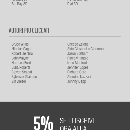
Blu Ray 3D
Dvd 3D
AUTORI PIU CLICCATI
Bruce Willis
Checco Zalone
Nicolas Cage
Aldo Giovanni e Giacomo
Robert De Niro
Jason Statham
John Wayne
Paolo Villaggio
Harrison Ford
Nino Manfredi
Julia Roberts
Jennifer Lopez
Steven Seagal
Richard Gere
Sylvester Stallone
Amedeo Nazzari
Vin Diesel
Johnny Depp
5%
SE TI ISCRIVI
ORA ALLA