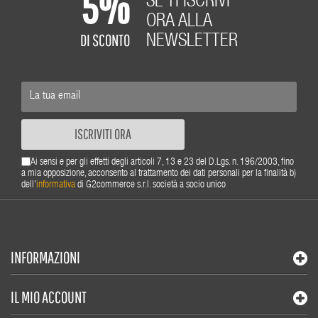
5%
SE TI ISCRIVI
ORA ALLA
DI SCONTO
NEWSLETTER
ISCRIVITI ORA
Ai sensi e per gli effetti degli articoli 7, 13 e 23 del D.Lgs. n. 196/2003, fino
a mia opposizione, acconsento al trattamento dei dati personali per la finalità b)
dell'
informativa
di G2commerce s.r.l. società a socio unico
INFORMAZIONI
IL MIO ACCOUNT