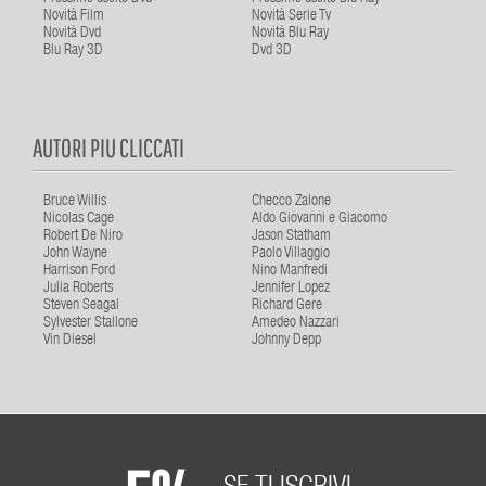
Novità Film
Novità Serie Tv
Novità Dvd
Novità Blu Ray
Blu Ray 3D
Dvd 3D
AUTORI PIU CLICCATI
Bruce Willis
Checco Zalone
Nicolas Cage
Aldo Giovanni e Giacomo
Robert De Niro
Jason Statham
John Wayne
Paolo Villaggio
Harrison Ford
Nino Manfredi
Julia Roberts
Jennifer Lopez
Steven Seagal
Richard Gere
Sylvester Stallone
Amedeo Nazzari
Vin Diesel
Johnny Depp