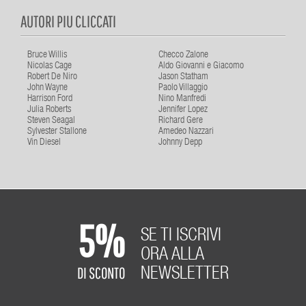
AUTORI PIU CLICCATI
Bruce Willis
Checco Zalone
Nicolas Cage
Aldo Giovanni e Giacomo
Robert De Niro
Jason Statham
John Wayne
Paolo Villaggio
Harrison Ford
Nino Manfredi
Julia Roberts
Jennifer Lopez
Steven Seagal
Richard Gere
Sylvester Stallone
Amedeo Nazzari
Vin Diesel
Johnny Depp
5%
SE TI ISCRIVI
ORA ALLA
DI SCONTO
NEWSLETTER