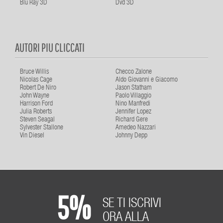
Blu Ray 3D
Dvd 3D
AUTORI PIU CLICCATI
Bruce Willis
Checco Zalone
Nicolas Cage
Aldo Giovanni e Giacomo
Robert De Niro
Jason Statham
John Wayne
Paolo Villaggio
Harrison Ford
Nino Manfredi
Julia Roberts
Jennifer Lopez
Steven Seagal
Richard Gere
Sylvester Stallone
Amedeo Nazzari
Vin Diesel
Johnny Depp
5%
SE TI ISCRIVI
ORA ALLA