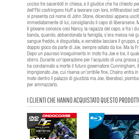
ucciso tre sacerdoti in chiesa, e il giudice che ha chiesto per
dell'Fbi costringono Huff a lavorare con loro, infiltrandosi s
si presenta col nome di John Stone, dicendosi appena uscito 
immediatamente di lui, consigliando il capo di liberarsene. M
Il giovane conosce così Nancy, la ragazza del capo, e fra i 
banda, quando, abbandonata la famiglia, s'era messa nei gua
sangue freddo, è disgustata, e vorrebbe lasciare il gruppo,
doppio gioco da parte di Joe, sempre odiato da Ice. Ma la Fra
Dopo un pauroso inseguimento in moto fra Joe e Ice, il qua
sbirro. Durante un'operazione per l'acquisto di una grossa par
ha condannato a morte il futuro governatore Cunningham, il 
imprigionato Joe, cui riserva un'orribile fine, Chains entra in
moto dentro il palazzo di giustizia ma Joe, liberatosi, piomba
per ammazzarlo.
I CLIENTI CHE HANNO ACQUISTATO QUESTO PRODOT