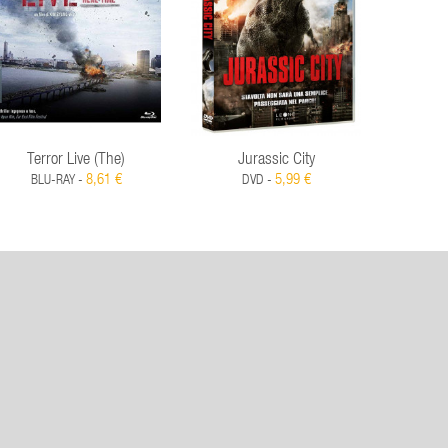
Terror Live (The)
Jurassic City
Pista D
8,61 €
5,99 €
BLU-RAY -
DVD -