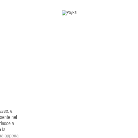
asso, e,
sente nel
riesce a
a la
, ha appena