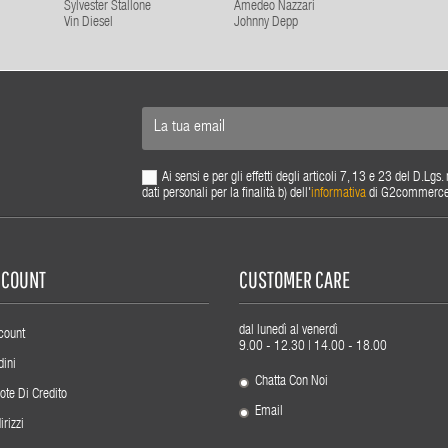
Sylvester Stallone
Amedeo Nazzari
Vin Diesel
Johnny Depp
Ai sensi e per gli effetti degli articoli 7, 13 e 23 del D.L
dati personali per la finalità b) dell'
informativa
di G2commerce s.
ACCOUNT
CUSTOMER CARE
dal lunedì al venerdì
count
9.00 - 12.30 | 14.00 - 18.00
dini
Chatta Con Noi
ote Di Credito
Email
irizzi