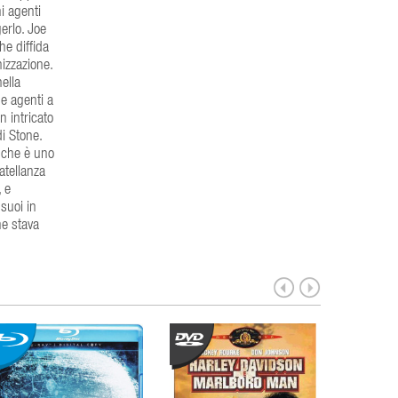
ni agenti
erlo. Joe
he diffida
izzazione.
ella
e agenti a
 intricato
di Stone.
 che è uno
atellanza
 e
 suoi in
he stava