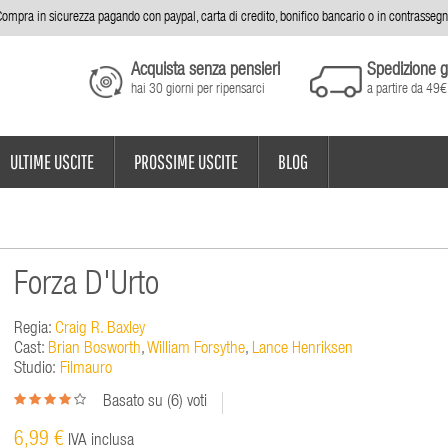
ompra in sicurezza pagando con paypal, carta di credito, bonifico bancario o in contrasseg
Acquista senza pensieri
Spedizione g
hai 30 giorni per ripensarci
a partire da 49€
ULTIME USCITE
PROSSIME USCITE
BLOG
Forza D'Urto
Regia:
Craig R. Baxley
Cast:
Brian Bosworth
,
William Forsythe
,
Lance Henriksen
Studio:
Filmauro
Basato su (
6
) voti
6,99 €
IVA inclusa