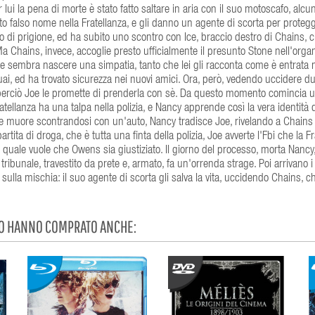
 lui la pena di morte è stato fatto saltare in aria con il suo motoscafo, alcu
otto falso nome nella Fratellanza, e gli danno un agente di scorta per protegg
di prigione, ed ha subito uno scontro con Ice, braccio destro di Chains, c
a Chains, invece, accoglie presto ufficialmente il presunto Stone nell'organ
due sembra nascere una simpatia, tanto che lei gli racconta come è entrata n
i, ed ha trovato sicurezza nei nuovi amici. Ora, però, vedendo uccidere du
 perciò Joe le promette di prenderla con sè. Da questo momento comincia un
tellanza ha una talpa nella polizia, e Nancy apprende così la vera identità 
le muore scontrandosi con un'auto, Nancy tradisce Joe, rivelando a Chains
tita di droga, che è tutta una finta della polizia, Joe avverte l'Fbi che la Fr
quale vuole che Owens sia giustiziato. Il giorno del processo, morta Nancy,
 tribunale, travestito da prete e, armato, fa un'orrenda strage. Poi arrivano i
 sulla mischia: il suo agente di scorta gli salva la vita, uccidendo Chains, c
TO HANNO COMPRATO ANCHE: