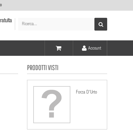
no
ratuita
Account
Voce -
PRODOTTI VISTI
Elementi -
Forza D'Urto