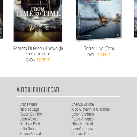
Segreto Di Green Knowe (Il)
Terror Live (The)
- From Time To...
10,65 €
DVD -
16,99 €
DVD -
AUTORI PIU CLICCATI
Bruce Willis
Checco Zalone
Nicolas Cage
Aldo Giovanni e Giacomo
Robert De Niro
Jason Statham
John Wayne
Paolo Villaggio
Harrison Ford
Nino Manfredi
Julia Roberts
Jennifer Lopez
Steven Seagal
Richard Gere