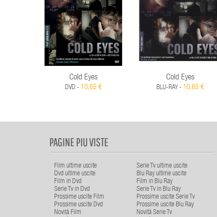
Cold Eyes
Cold Eyes
10,65 €
10,65 €
DVD -
BLU-RAY -
PAGINE PIU VISTE
Film ultime uscite
Serie Tv ultime uscite
Dvd ultime uscite
Blu Ray ultime uscite
Film in Dvd
Film in Blu Ray
Serie Tv in Dvd
Serie Tv in Blu Ray
Prossime uscite Film
Prossime uscite Serie Tv
Prossime uscite Dvd
Prossime uscite Blu Ray
Novità Film
Novità Serie Tv