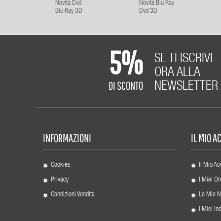
Novità Dvd
Novità Blu Ray
Blu Ray 3D
Dvd 3D
5%
SE TI ISCRIVI
ORA ALLA
DI SCONTO
NEWSLETTER
INFORMAZIONI
IL MIO 
Cookies
Il Mio Ac
Privacy
I Miei Or
Condizioni Vendita
Le Mie N
I Miei Ind