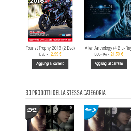
Tourist Trophy 2016 (2 Dvd)
Alien Anthology (4 Blu-Ra
12,99 €
21,50 €
DVD -
BLU-RAY -
Aggiungi al carrello
Aggiungi al carrello
30 PRODOTTI DELLA STESSA CATEGORIA