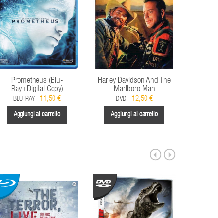
Prometheus (Blu-
Harley Davidson And The
Indiana 
Ray+Digital Copy)
Marlboro Man
11,50 €
12,50 €
BLU-RAY -
DVD -
D
Aggiungi al carrello
Aggiungi al carrello
Aggi