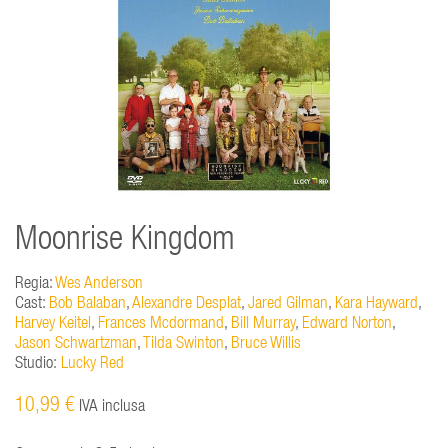
Moonrise Kingdom
Regia:
Wes Anderson
Cast:
Bob Balaban
,
Alexandre Desplat
,
Jared Gilman
,
Kara Hayward
,
Harvey Keitel
,
Frances Mcdormand
,
Bill Murray
,
Edward Norton
,
Jason Schwartzman
,
Tilda Swinton
,
Bruce Willis
Studio:
Lucky Red
10,99 €
IVA inclusa