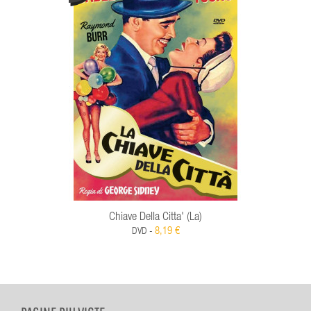
Chiave Della Citta' (La)
8,19 €
DVD -