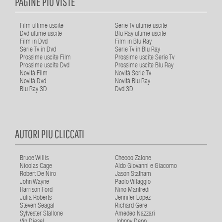
PAGINE PIU VISTE
Film ultime uscite
Serie Tv ultime uscite
Dvd ultime uscite
Blu Ray ultime uscite
Film in Dvd
Film in Blu Ray
Serie Tv in Dvd
Serie Tv in Blu Ray
Prossime uscite Film
Prossime uscite Serie Tv
Prossime uscite Dvd
Prossime uscite Blu Ray
Novità Film
Novità Serie Tv
Novità Dvd
Novità Blu Ray
Blu Ray 3D
Dvd 3D
AUTORI PIU CLICCATI
Bruce Willis
Checco Zalone
Nicolas Cage
Aldo Giovanni e Giacomo
Robert De Niro
Jason Statham
John Wayne
Paolo Villaggio
Harrison Ford
Nino Manfredi
Julia Roberts
Jennifer Lopez
Steven Seagal
Richard Gere
Sylvester Stallone
Amedeo Nazzari
Vin Diesel
Johnny Depp