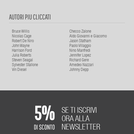
AUTORI PIU CLICCATI
Bruce Willis
Checco Zalone
Nicolas Cage
Aldo Giovanni e Giacomo
Robert De Niro
Jason Statham
John Wayne
Paolo Villaggio
Harrison Ford
Nino Manfredi
Julia Roberts
Jennifer Lopez
Steven Seagal
Richard Gere
Sylvester Stallone
Amedeo Nazzari
Vin Diesel
Johnny Depp
5%
SE TI ISCRIVI
ORA ALLA
DI SCONTO
NEWSLETTER