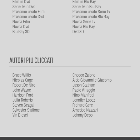
Film in Dvd
Film in Blu Ray
Serie Tv in Dvd
Serie Tv in Blu Ray
Prossime uscite Film
Prossime uscite Serie Tv
Prossime uscite Dvd
Prossime uscite Blu Ray
Novità Film
Novità Serie Tv
Novità Dvd
Novità Blu Ray
Blu Ray 3D
Dvd 3D
AUTORI PIU CLICCATI
Bruce Willis
Checco Zalone
Nicolas Cage
Aldo Giovanni e Giacomo
Robert De Niro
Jason Statham
John Wayne
Paolo Villaggio
Harrison Ford
Nino Manfredi
Julia Roberts
Jennifer Lopez
Steven Seagal
Richard Gere
Sylvester Stallone
Amedeo Nazzari
Vin Diesel
Johnny Depp