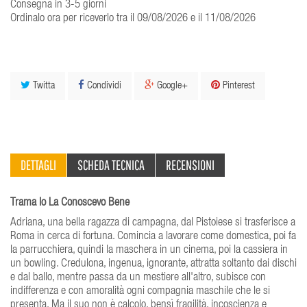
Consegna in 3-5 giorni
Ordinalo ora per riceverlo tra il 09/08/2026 e il 11/08/2026
Twitta
Condividi
Google+
Pinterest
DETTAGLI
SCHEDA TECNICA
RECENSIONI
Trama Io La Conoscevo Bene
Adriana, una bella ragazza di campagna, dal Pistoiese si trasferisce a
Roma in cerca di fortuna. Comincia a lavorare come domestica, poi fa
la parrucchiera, quindi la maschera in un cinema, poi la cassiera in
un bowling. Credulona, ingenua, ignorante, attratta soltanto dai dischi
e dal ballo, mentre passa da un mestiere all'altro, subisce con
indifferenza e con amoralità ogni compagnia maschile che le si
presenta. Ma il suo non è calcolo, bensì fragilità, incoscienza e