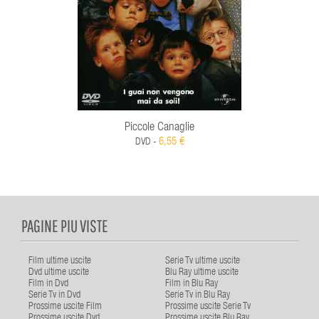
Piccole Canaglie
6,55 €
DVD -
PAGINE PIU VISTE
Film ultime uscite
Serie Tv ultime uscite
Dvd ultime uscite
Blu Ray ultime uscite
Film in Dvd
Film in Blu Ray
Serie Tv in Dvd
Serie Tv in Blu Ray
Prossime uscite Film
Prossime uscite Serie Tv
Prossime uscite Dvd
Prossime uscite Blu Ray