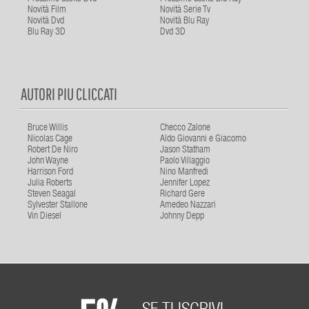
Novità Film
Novità Serie Tv
Novità Dvd
Novità Blu Ray
Blu Ray 3D
Dvd 3D
AUTORI PIU CLICCATI
Bruce Willis
Checco Zalone
Nicolas Cage
Aldo Giovanni e Giacomo
Robert De Niro
Jason Statham
John Wayne
Paolo Villaggio
Harrison Ford
Nino Manfredi
Julia Roberts
Jennifer Lopez
Steven Seagal
Richard Gere
Sylvester Stallone
Amedeo Nazzari
Vin Diesel
Johnny Depp