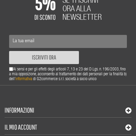
5%
SE TI ISCRIVI
ORA ALLA
DI SCONTO
NEWSLETTER
ISCRIVITI ORA
Ai sensi e per gli effetti degli articoli 7, 13 e 23 del D.Lgs. n. 196/2003, fino
a mia opposizione, acconsento al trattamento dei dati personali per la finalità b)
dell'
informativa
di G2commerce s.r.l. società a socio unico
INFORMAZIONI
IL MIO ACCOUNT