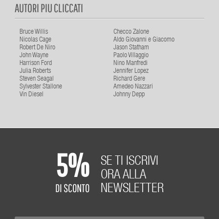
AUTORI PIU CLICCATI
Bruce Willis
Checco Zalone
Nicolas Cage
Aldo Giovanni e Giacomo
Robert De Niro
Jason Statham
John Wayne
Paolo Villaggio
Harrison Ford
Nino Manfredi
Julia Roberts
Jennifer Lopez
Steven Seagal
Richard Gere
Sylvester Stallone
Amedeo Nazzari
Vin Diesel
Johnny Depp
5%
SE TI ISCRIVI
ORA ALLA
DI SCONTO
NEWSLETTER