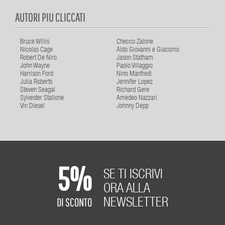
AUTORI PIU CLICCATI
Bruce Willis
Checco Zalone
Nicolas Cage
Aldo Giovanni e Giacomo
Robert De Niro
Jason Statham
John Wayne
Paolo Villaggio
Harrison Ford
Nino Manfredi
Julia Roberts
Jennifer Lopez
Steven Seagal
Richard Gere
Sylvester Stallone
Amedeo Nazzari
Vin Diesel
Johnny Depp
5%
SE TI ISCRIVI
ORA ALLA
DI SCONTO
NEWSLETTER