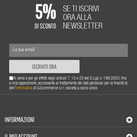
5%
SE TI ISCRIVI
ORA ALLA
DI SCONTO
NEWSLETTER
ISCRIVITI ORA
Ai sensi e per gli effetti degli articoli 7, 13 e 23 del D.Lgs. n. 196/2003, fino
a mia opposizione, acconsento al trattamento dei dati personali per la finalità b)
dell'
informativa
di G2commerce s.r.l. società a socio unico
INFORMAZIONI
IL MIO ACCOUNT