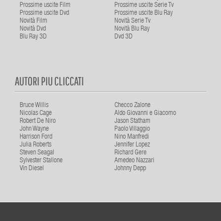
Prossime uscite Film
Prossime uscite Serie Tv
Prossime uscite Dvd
Prossime uscite Blu Ray
Novità Film
Novità Serie Tv
Novità Dvd
Novità Blu Ray
Blu Ray 3D
Dvd 3D
AUTORI PIU CLICCATI
Bruce Willis
Checco Zalone
Nicolas Cage
Aldo Giovanni e Giacomo
Robert De Niro
Jason Statham
John Wayne
Paolo Villaggio
Harrison Ford
Nino Manfredi
Julia Roberts
Jennifer Lopez
Steven Seagal
Richard Gere
Sylvester Stallone
Amedeo Nazzari
Vin Diesel
Johnny Depp