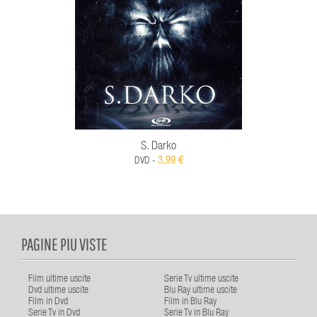
S. Darko
3,99 €
DVD -
PAGINE PIU VISTE
Film ultime uscite
Serie Tv ultime uscite
Dvd ultime uscite
Blu Ray ultime uscite
Film in Dvd
Film in Blu Ray
Serie Tv in Dvd
Serie Tv in Blu Ray