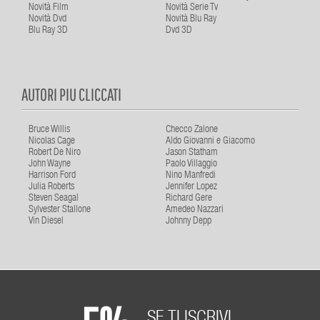
Novità Film
Novità Serie Tv
Novità Dvd
Novità Blu Ray
Blu Ray 3D
Dvd 3D
AUTORI PIU CLICCATI
Bruce Willis
Checco Zalone
Nicolas Cage
Aldo Giovanni e Giacomo
Robert De Niro
Jason Statham
John Wayne
Paolo Villaggio
Harrison Ford
Nino Manfredi
Julia Roberts
Jennifer Lopez
Steven Seagal
Richard Gere
Sylvester Stallone
Amedeo Nazzari
Vin Diesel
Johnny Depp
SE TI ISCRIVI