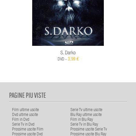
S. Darko
3,99 €
DVD -
PAGINE PIU VISTE
Film ultime uscite
Serie Tv ultime uscite
Dvd ultime uscite
Blu Ray ultime uscite
Film in Dvd
Film in Blu Ray
Serie Tv in Dvd
Serie Tv in Blu Ray
Prossime uscite Film
Prossime uscite Serie Tv
Prossime uscite Dvd
Prossime uscite Blu Ray