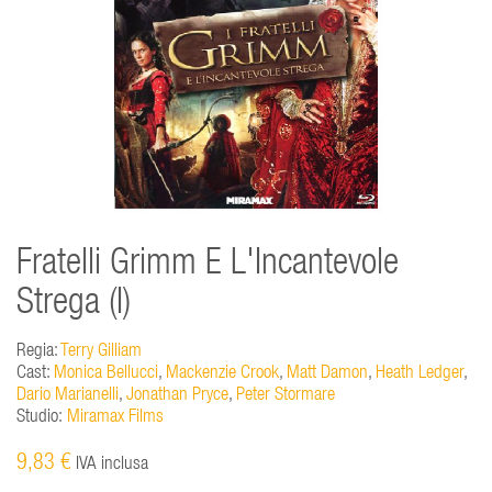
Fratelli Grimm E L'Incantevole
Strega (I)
Regia:
Terry Gilliam
Cast:
Monica Bellucci
,
Mackenzie Crook
,
Matt Damon
,
Heath Ledger
,
Dario Marianelli
,
Jonathan Pryce
,
Peter Stormare
Studio:
Miramax Films
9,83 €
IVA inclusa