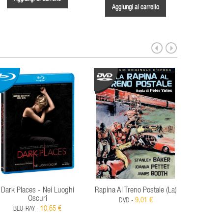
Aggiungi al carrello
Dark Places - Nei Luoghi
Rapina Al Treno Postale (La)
Paura Bu
Oscuri
9,01 €
DVD -
10,65 €
BLU-RAY -