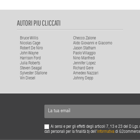
AUTORI PIU CLICCATI
Bruce Willis
Checco Zalone
Nicolas Cage
Aldo Giovanni e Giacomo
Robert De Niro
Jason Statham
John Wayne
Paolo Villaggio
Harrison Ford
Nino Manfredi
Julia Roberts
Jennifer Lopez
Steven Seagal
Richard Gere
Sylvester Stallone
Amedeo Nazzari
Vin Diesel
Johnny Depp
Ai sensi e per gli effetti degli articoli 7, 13 e 23 del D.L
dati personali per la finalità b) dell'
informativa
di G2commerce s.