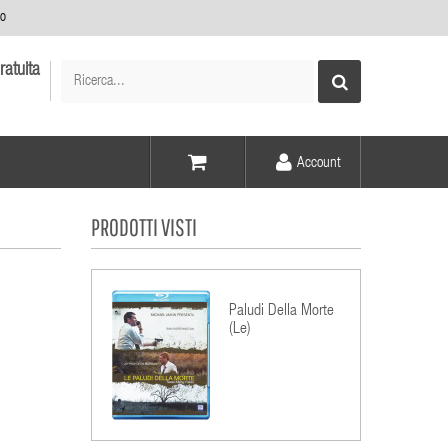
no
ratuita
Account
Voce -
PRODOTTI VISTI
Elementi -
Paludi Della Morte
(Le)