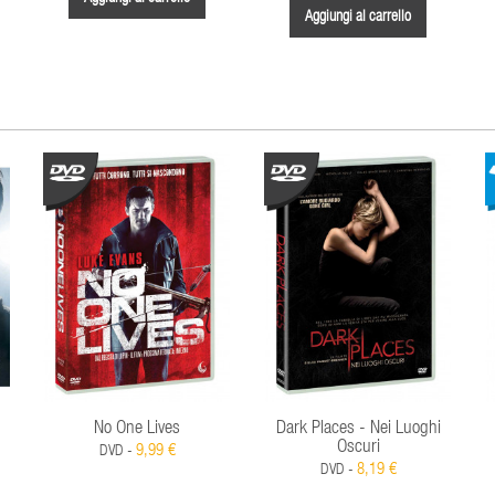
Aggiungi al carrello
No One Lives
Dark Places - Nei Luoghi
Oscuri
9,99 €
DVD -
8,19 €
DVD -