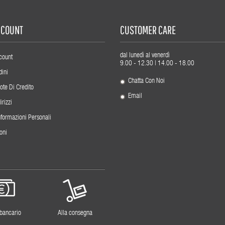
ACCOUNT
CUSTOMER CARE
dal lunedì al venerdì
count
9.00 - 12.30 | 14.00 - 18.00
dini
Chatta Con Noi
ote Di Credito
Email
irizzi
nformazioni Personali
oni
 bancario
Alla consegna