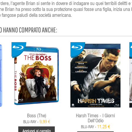
dere, l'agente Brian si sente in dovere di indagare su quei terribili delitti 
 Brian ha preso sotto la sua protezione quasi fosse una figlia, inizia una l
e fangose paludi della società americana.
TO HANNO COMPRATO ANCHE:
Boss (The)
Harsh Times - I Giorni
Dell'Odio
9,99 €
BLU-RAY -
11,25 €
BLU-RAY -
Aggiungi al carrello