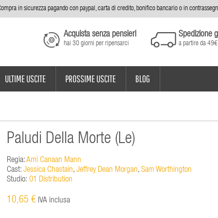
ompra in sicurezza pagando con paypal, carta di credito, bonifico bancario o in contrasseg
Acquista senza pensieri
Spedizione g
hai 30 giorni per ripensarci
a partire da 49€
ULTIME USCITE
PROSSIME USCITE
BLOG
Paludi Della Morte (Le)
Regia:
Ami Canaan Mann
Cast:
Jessica Chastain
,
Jeffrey Dean Morgan
,
Sam Worthington
Studio:
01 Distribution
10,65 €
IVA inclusa