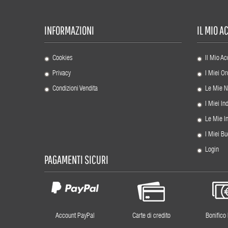
INFORMAZIONI
IL MIO 
Cookies
Il Mio Ac
Privacy
I Miei Or
Condizioni Vendita
Le Mie N
I Miei Ind
Le Mie I
I Miei Bu
Login
PAGAMENTI SICURI
Account PayPal
Carte di credito
Bonifico