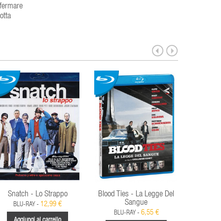
e fermare
otta
Snatch - Lo Strappo
Blood Ties - La Legge Del
Lo
Sangue
12,99 €
BLU-RAY -
BL
6,55 €
BLU-RAY -
Aggiungi al carrello
Aggi