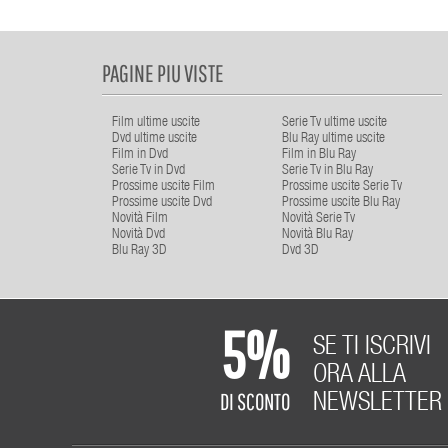
PAGINE PIU VISTE
Film ultime uscite
Serie Tv ultime uscite
Dvd ultime uscite
Blu Ray ultime uscite
Film in Dvd
Film in Blu Ray
Serie Tv in Dvd
Serie Tv in Blu Ray
Prossime uscite Film
Prossime uscite Serie Tv
Prossime uscite Dvd
Prossime uscite Blu Ray
Novità Film
Novità Serie Tv
Novità Dvd
Novità Blu Ray
Blu Ray 3D
Dvd 3D
5%
SE TI ISCRIVI
ORA ALLA
DI SCONTO
NEWSLETTER