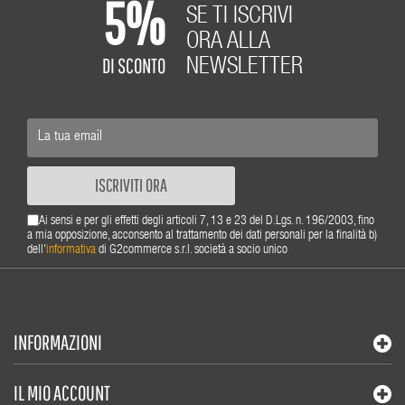
5%
SE TI ISCRIVI
ORA ALLA
DI SCONTO
NEWSLETTER
ISCRIVITI ORA
Ai sensi e per gli effetti degli articoli 7, 13 e 23 del D.Lgs. n. 196/2003, fino
a mia opposizione, acconsento al trattamento dei dati personali per la finalità b)
dell'
informativa
di G2commerce s.r.l. società a socio unico
INFORMAZIONI
IL MIO ACCOUNT