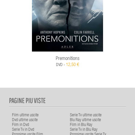
Premonitions
12,50 €
DVD -
PAGINE PIU VISTE
Film ultime uscite
Serie Tv ultime uscite
Dvd ultime uscite
Blu Ray ultime uscite
Film in Dvd
Film in Blu Ray
Serie Tv in Dvd
Serie Tv in Blu Ray
Prossime uscite Film
Prossime uscite Serie Tv