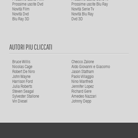
Prossime uscite Dvd
Prossime uscite Blu Ray
Novità Film
Novità Serie Tv
Novità Dvd
Novità Blu Ray
Blu Ray 3D
Dvd 3D
AUTORI PIU CLICCATI
Bruce Willis
Checco Zalone
Nicolas Cage
Aldo Giovanni e Giacomo
Robert De Niro
Jason Statham
John Wayne
Paolo Villaggio
Harrison Ford
Nino Manfredi
Julia Roberts
Jennifer Lopez
Steven Seagal
Richard Gere
Sylvester Stallone
Amedeo Nazzari
Vin Diesel
Johnny Depp