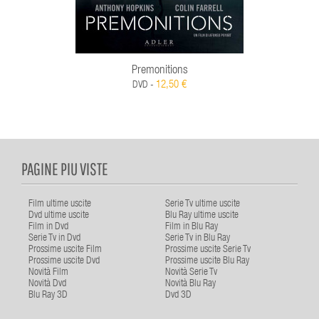
Premonitions
12,50 €
DVD -
PAGINE PIU VISTE
Film ultime uscite
Serie Tv ultime uscite
Dvd ultime uscite
Blu Ray ultime uscite
Film in Dvd
Film in Blu Ray
Serie Tv in Dvd
Serie Tv in Blu Ray
Prossime uscite Film
Prossime uscite Serie Tv
Prossime uscite Dvd
Prossime uscite Blu Ray
Novità Film
Novità Serie Tv
Novità Dvd
Novità Blu Ray
Blu Ray 3D
Dvd 3D