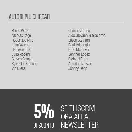
AUTORI PIU CLICCATI
Bruce Willis
Checco Zalone
Nicolas Cage
Aldo Giovanni e Giacomo
Robert De Niro
Jason Statham
John Wayne
Paolo Villaggio
Harrison Ford
Nino Manfredi
Julia Roberts
Jennifer Lopez
Steven Seagal
Richard Gere
Sylvester Stallone
Amedeo Nazzari
Vin Diesel
Johnny Depp
5%
SE TI ISCRIVI
ORA ALLA
DI SCONTO
NEWSLETTER