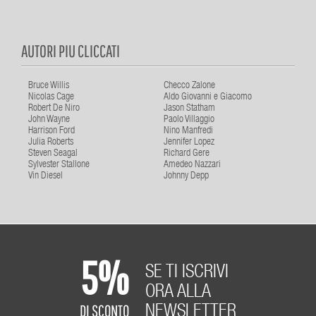
AUTORI PIU CLICCATI
Bruce Willis
Checco Zalone
Nicolas Cage
Aldo Giovanni e Giacomo
Robert De Niro
Jason Statham
John Wayne
Paolo Villaggio
Harrison Ford
Nino Manfredi
Julia Roberts
Jennifer Lopez
Steven Seagal
Richard Gere
Sylvester Stallone
Amedeo Nazzari
Vin Diesel
Johnny Depp
5%
SE TI ISCRIVI
ORA ALLA
DI SCONTO
NEWSLETTER