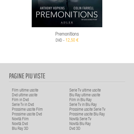
Premonitions
12,50 €
DVD -
PAGINE PIU VISTE
Film ultime uscite
Serie Tv ultime uscite
Dvd ultime uscite
Blu Ray ultime uscite
Film in Dvd
Film in Blu Ray
Serie Tv in Dvd
Serie Tv in Blu Ray
Prossime uscite Film
Prossime uscite Serie Tv
Prossime uscite Dvd
Prossime uscite Blu Ray
Novità Film
Novità Serie Tv
Novità Dvd
Novità Blu Ray
Blu Ray 3D
Dvd 3D