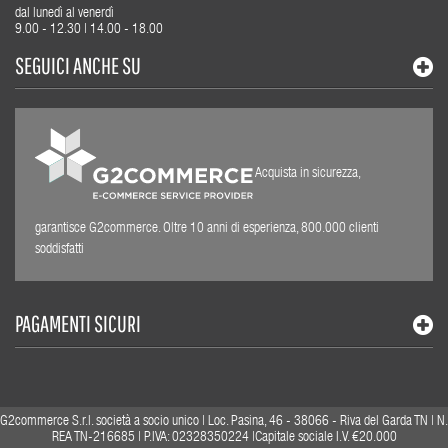
dal lunedì al venerdì
9.00 - 12.30 | 14.00 - 18.00
SEGUICI ANCHE SU
Acquista in sicurezza,
garantisce G2commerce. Oltre 10 anni di esperienza, 800.000 clienti
soddisfatti
PAGAMENTI SICURI
G2commerce S.r.l. società a socio unico | Loc. Pasina, 46 - 38066 - Riva del Garda TN | N.
REA TN-216685 | P.IVA: 02328350224 |Capitale sociale I.V. €20.000