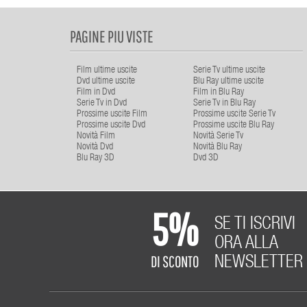
PAGINE PIU VISTE
Film ultime uscite
Serie Tv ultime uscite
Dvd ultime uscite
Blu Ray ultime uscite
Film in Dvd
Film in Blu Ray
Serie Tv in Dvd
Serie Tv in Blu Ray
Prossime uscite Film
Prossime uscite Serie Tv
Prossime uscite Dvd
Prossime uscite Blu Ray
Novità Film
Novità Serie Tv
Novità Dvd
Novità Blu Ray
Blu Ray 3D
Dvd 3D
5%
SE TI ISCRIVI
ORA ALLA
DI SCONTO
NEWSLETTER