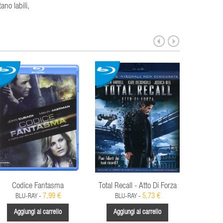
ano labili,
Codice Fantasma
Total Recall - Atto Di Forza
Bones 
7,99 €
5,73 €
BLU-RAY -
BLU-RAY -
D
Aggiungi al carrello
Aggiungi al carrello
Aggi