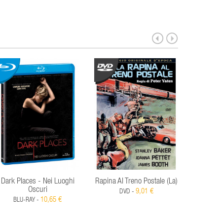
Dark Places - Nei Luoghi
Rapina Al Treno Postale (La)
Paura Bu
Oscuri
9,01 €
DVD -
10,65 €
BLU-RAY -