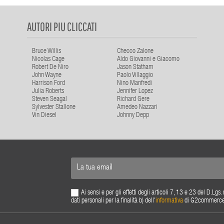
AUTORI PIU CLICCATI
Bruce Willis
Checco Zalone
Nicolas Cage
Aldo Giovanni e Giacomo
Robert De Niro
Jason Statham
John Wayne
Paolo Villaggio
Harrison Ford
Nino Manfredi
Julia Roberts
Jennifer Lopez
Steven Seagal
Richard Gere
Sylvester Stallone
Amedeo Nazzari
Vin Diesel
Johnny Depp
Ai sensi e per gli effetti degli articoli 7, 13 e 23 del D.L
dati personali per la finalità b) dell'
informativa
di G2commerce s.