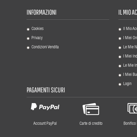
INFORMAZIONI
IL MIO 
Cookies
Il Mio Ac
Privacy
I Miei Or
Condizioni Vendita
Le Mie N
I Miei Ind
Le Mie I
I Miei Bu
Login
PAGAMENTI SICURI
Account PayPal
Carte di credito
Bonifico