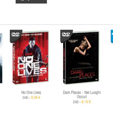
No One Lives
Dark Places - Nei Luoghi
Oscuri
9,99 €
DVD -
8,19 €
DVD -