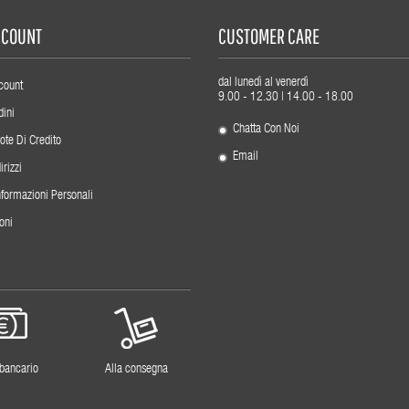
ACCOUNT
CUSTOMER CARE
dal lunedì al venerdì
count
9.00 - 12.30 | 14.00 - 18.00
dini
Chatta Con Noi
ote Di Credito
Email
irizzi
nformazioni Personali
oni
 bancario
Alla consegna