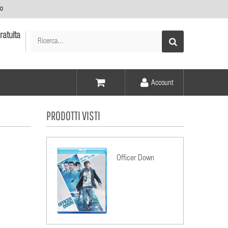
no
ratuita
Account
Voce -
PRODOTTI VISTI
Elementi -
Officer Down